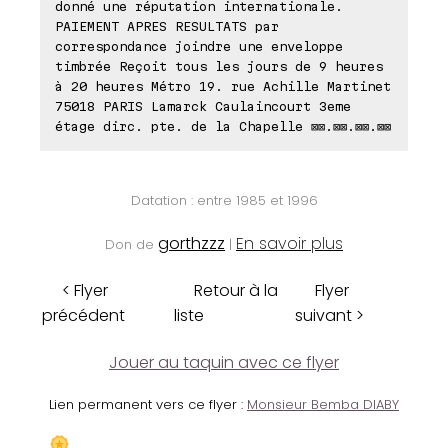
donné une réputation internationale.
PAIEMENT APRES RESULTATS par
correspondance joindre une enveloppe
timbrée Reçoit tous les jours de 9 heures
à 20 heures Métro 19. rue Achille Martinet
75018 PARIS Lamarck Caulaincourt 3eme
étage dirc. pte. de la Chapelle ⊠⊠.⊠⊠.⊠⊠.⊠⊠
Datation : entre 1985 et 1996
gorthzzz
En savoir plus
Don de
|
< Flyer
Retour à la
Flyer
précédent
liste
suivant >
Jouer au taquin avec ce flyer
Lien permanent vers ce flyer :
Monsieur Bemba DIABY