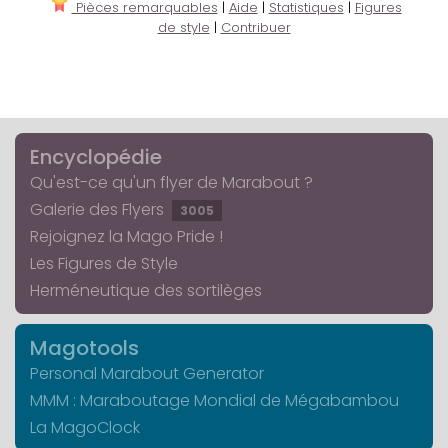
Pièces remarquables
|
Aide
|
Statistiques
|
Figures
de style
|
Contribuer
Encyclopédie
Qu'est-ce qu'un flyer de Marabout ?
Galerie des Flyers
3005
Rejoignez la Mago Pride !
Les Figures de Style
Herméneutique des sortilèges
Magotools
Personal Marabout Generator
MMM : Maraboutage Mondial de Mégabambou
La MagoClock