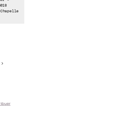
018
 Chapelle
 >
ribuer