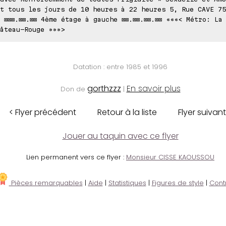
t tous les jours de 10 heures à 22 heures 5, Rue CAVE 75
 ⊠⊠⊠.⊠⊠.⊠⊠ 4ème étage à gauche ⊠⊠.⊠⊠.⊠⊠.⊠⊠ «««< Métro: La
âteau-Rouge »»»>
Datation : entre 1985 et 1996
gorthzzz
En savoir plus
Don de
|
< Flyer précédent
Retour à la liste
Flyer suivant
Jouer au taquin avec ce flyer
Lien permanent vers ce flyer :
Monsieur CISSE KAOUSSOU
Pièces remarquables
|
Aide
|
Statistiques
|
Figures de style
|
Cont