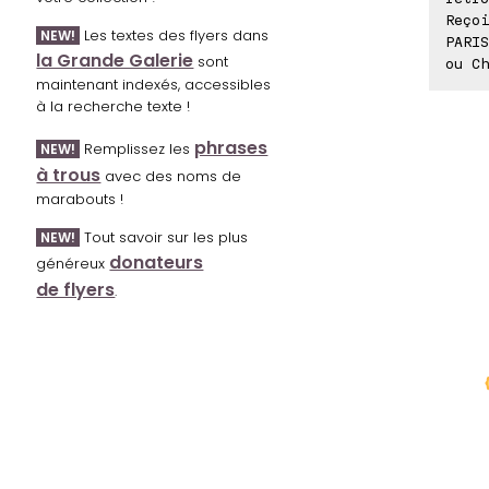
Reçoi
Les textes des flyers dans
NEW!
PARIS
la Grande Galerie
sont
ou Ch
maintenant indexés, accessibles
à la recherche texte !
phrases
Remplissez les
NEW!
à trous
avec des noms de
marabouts !
Tout savoir sur les plus
NEW!
donateurs
généreux
de flyers
.