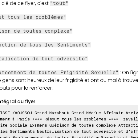
clé de ce flyer, c'est
:
"tout"
ut tous les problèmes"
ison de toutes complexe"
action de tous les Sentiments"
ralisation de tout adversité"
: On l'i
orcemment de toutes Frigidité Sexuelle"
 gens sont heureux de leur frigidité et ont du mal à trouv
uts pour la renforcer.
ntégral du flyer
ISSE KAOUSSOU Grand Marabout Grand Médium Africain Arriv
ment à Paris «««« Résout tous les problèmes »»»» Travail
ite Sociale Examens Guérison de toutes complexe Attracti
les Sentiments Neutralisation de tout adversité et d'aff
uvée Renforcemment de toutes Frigidité * Sexuelle et Amo