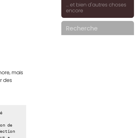
... et bien d'autres choses
encore
Recherche
gnore, mais
er des
é
on de
ection
ur *