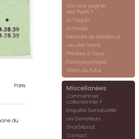
Qui veut gagner
des flyers ?
Le Taquin
Le Pendu
Mémoire de Marabout
Jeu des Noms
Phrases à Trous
Force psychique
Vision du futur
Paris
Miscellanées
Comment les
collectionner ?
Enquête Surnaturelle
Les Donateurs
hone du
(mar)About
Contact