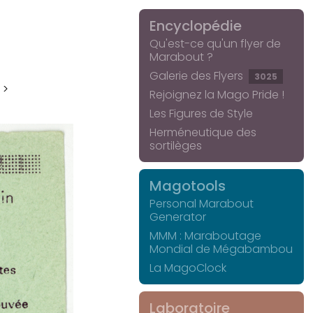
Encyclopédie
Qu'est-ce qu'un flyer de
Marabout ?
Galerie des Flyers
3025
 >
Rejoignez la Mago Pride !
Les Figures de Style
Herméneutique des
sortilèges
Magotools
Personal Marabout
Generator
MMM : Maraboutage
Mondial de Mégabambou
La MagoClock
Laboratoire