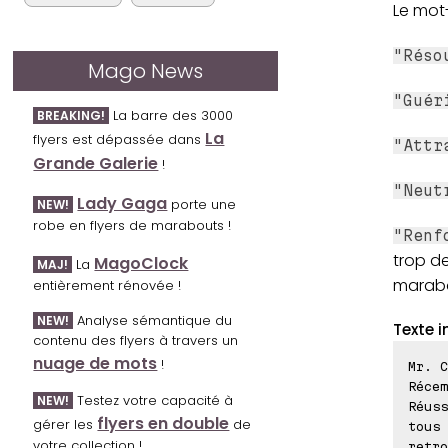
Le mot-
"Réso
Mago News
"Guér
La barre des 3000
BREAKING!
La
flyers est dépassée dans
"Attr
Grande Galerie
!
"Neut
Lady Gaga
porte une
NEW!
robe en flyers de marabouts !
"Renf
trop de
MagoClock
La
MAJ!
marabo
entièrement rénovée !
Analyse sémantique du
NEW!
Texte i
contenu des flyers à travers un
nuage de mots
!
Mr. C
Récem
Testez votre capacité à
NEW!
Réuss
flyers en double
gérer les
de
tous 
votre collection !
retro