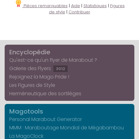
Pièces remarquables
|
Aide
|
Statistiques
|
Figures
de style
|
Contribuer
Encyclopédie
Qu'est-ce qu'un flyer de Marabout ?
Galerie des Flyers
3012
Rejoignez la Mago Pride !
Les Figures de Style
Herméneutique des sortilèges
Magotools
Personal Marabout Generator
MMM : Maraboutage Mondial de Mégabambou
La MagoClock