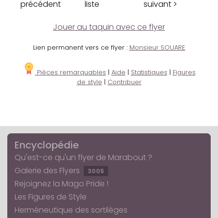
précédent
liste
suivant >
Jouer au taquin avec ce flyer
Lien permanent vers ce flyer :
Monsieur SOUARE
Pièces remarquables
|
Aide
|
Statistiques
|
Figures
de style
|
Contribuer
Encyclopédie
Qu'est-ce qu'un flyer de Marabout ?
Galerie des Flyers
3005
Rejoignez la Mago Pride !
Les Figures de Style
Herméneutique des sortilèges