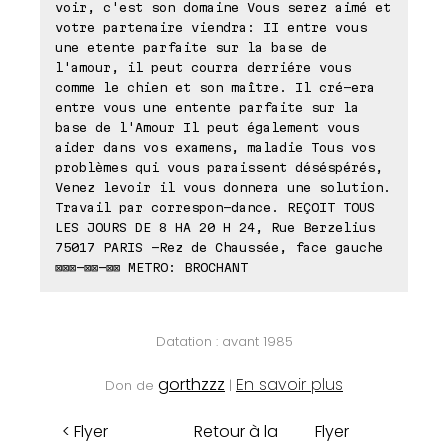
voir, c'est son domaine Vous serez aimé et
votre partenaire viendra: II entre vous
une etente parfaite sur la base de
l'amour, il peut courra derriére vous
comme le chien et son maître. Il cré-era
entre vous une entente parfaite sur la
base de l'Amour Il peut également vous
aider dans vos examens, maladie Tous vos
problèmes qui vous paraissent déséspérés,
Venez levoir il vous donnera une solution.
Travail par correspon-dance. REÇOIT TOUS
LES JOURS DE 8 HA 20 H 24, Rue Berzelius
75017 PARIS -Rez de Chaussée, face gauche
⊠⊠⊠-⊠⊠-⊠⊠ METRO: BROCHANT
Datation : avant 1985
gorthzzz
En savoir plus
Don de
|
< Flyer
Retour à la
Flyer