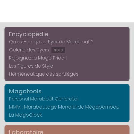
Encyclopédie
Qu'est-ce qu'un flyer de Marabout ?
Galerie des Flyers
3018
Rejoignez la Mago Pride !
Les Figures de Style
Herméneutique des sortilèges
Magotools
Personal Marabout Generator
MMM : Maraboutage Mondial de Mégabambou
La MagoClock
Laboratoire