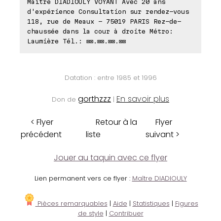
Maître DIADIOULY VOYANT Avec 20 ans
d'expérience Consultation sur rendez-vous
118, rue de Meaux - 75019 PARIS Rez-de-
chaussée dans la cour à droite Métro:
Laumière Tél.: ⊠⊠.⊠⊠.⊠⊠.⊠⊠
Datation : entre 1985 et 1996
gorthzzz
En savoir plus
Don de
|
< Flyer
Retour à la
Flyer
précédent
liste
suivant >
Jouer au taquin avec ce flyer
Lien permanent vers ce flyer :
Maître DIADIOULY
Pièces remarquables
|
Aide
|
Statistiques
|
Figures
de style
|
Contribuer