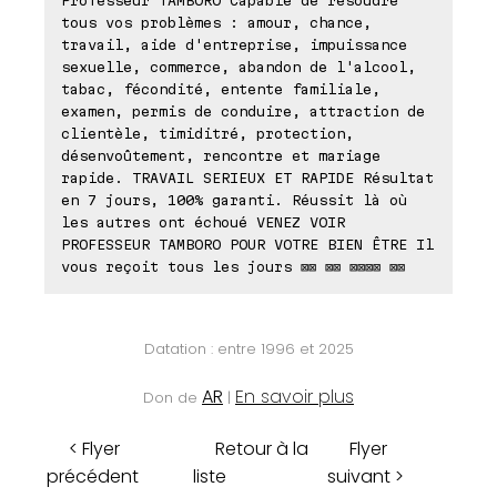
Professeur TAMBORO Capable de résoudre
tous vos problèmes : amour, chance,
travail, aide d'entreprise, impuissance
sexuelle, commerce, abandon de l'alcool,
tabac, fécondité, entente familiale,
examen, permis de conduire, attraction de
clientèle, timiditré, protection,
désenvoûtement, rencontre et mariage
rapide. TRAVAIL SERIEUX ET RAPIDE Résultat
en 7 jours, 100% garanti. Réussit là où
les autres ont échoué VENEZ VOIR
PROFESSEUR TAMBORO POUR VOTRE BIEN ÊTRE Il
vous reçoit tous les jours ⊠⊠ ⊠⊠ ⊠⊠⊠⊠ ⊠⊠
Datation : entre 1996 et 2025
AR
En savoir plus
Don de
|
< Flyer
Retour à la
Flyer
précédent
liste
suivant >