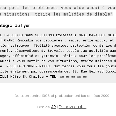
eux pour les problèmes, vous aide aussi à vou
s situations, traite les maladies de diable"
ntégral du flyer
E PROBLEMES SANS SOLUTIONS Professeur MADI MARABOUT MEDI
T GRAND Résoudra vos problèmes : amour, entre époux, et 
tion retrouvée, fidélité absolue, protection contr les d
nemis, désenvoûtement, travail, succès aux activités que
agez, efficacité et garantie, sérieux pour les problèmes
aussi à vous sortir de vos situations, traite maladies d
e. RESULTATS SURPRENANTS. Sur rendez-vous tous les jours
ille également par correspondance. 13, Rue Bernard Duboi
ILLE Métro St Charles - TEL. ⊠⊠ ⊠⊠ ⊠⊠ ⊠⊠ ⊠⊠
Datation : entre 1996 et probablement les années 2000
AR
En savoir plus
Don de
|