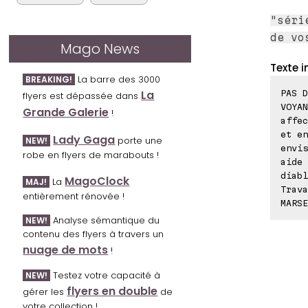
"séri
de vo
Mago News
Texte i
La barre des 3000
BREAKING!
La
PAS D
flyers est dépassée dans
VOYAN
Grande Galerie
!
affec
et en
Lady Gaga
porte une
NEW!
envis
robe en flyers de marabouts !
aide 
diabl
MagoClock
La
MAJ!
Trava
entièrement rénovée !
MARSE
Analyse sémantique du
NEW!
contenu des flyers à travers un
nuage de mots
!
Testez votre capacité à
NEW!
flyers en double
gérer les
de
votre collection !