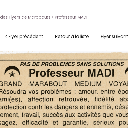
 des Flyers de Marabouts
> Professeur MADI
< Flyer précédent
Retour à la liste
Flyer suivant