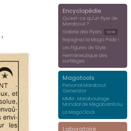
Encyclopédie
Qu'est-ce qu'un flyer de
Marabout ?
Galerie des Flyers
3018
 >
Rejoignez la Mago Pride !
Les Figures de Style
Herméneutique des
sortilèges
Magotools
Personal Marabout
Generator
MMM : Maraboutage
Mondial de Mégabambou
La MagoClock
Laboratoire