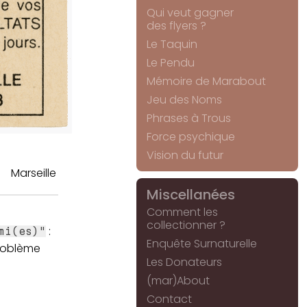
Qui veut gagner
des flyers ?
Le Taquin
Le Pendu
Mémoire de Marabout
Jeu des Noms
Phrases à Trous
Force psychique
Vision du futur
Marseille
Miscellanées
Comment les
collectionner ?
:
mi(es)"
Enquête Surnaturelle
roblème
Les Donateurs
(mar)About
Contact