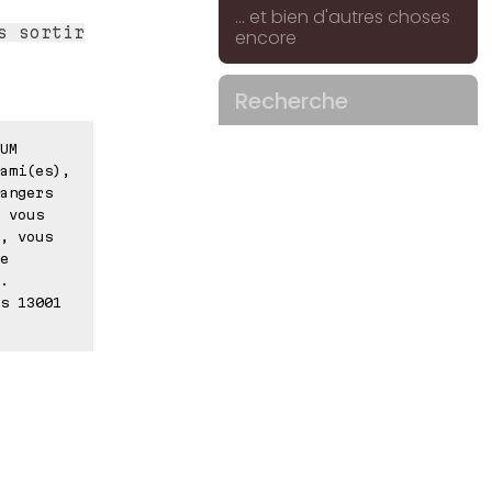
... et bien d'autres choses
s sortir
encore
Recherche
UM
ami(es),
angers
 vous
, vous
e
.
s 13001