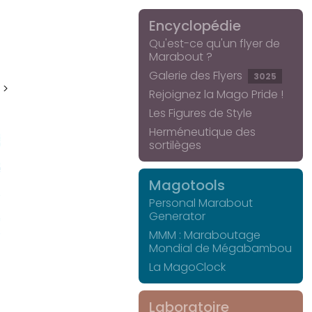
Encyclopédie
Qu'est-ce qu'un flyer de
Marabout ?
Galerie des Flyers
3025
 >
Rejoignez la Mago Pride !
Les Figures de Style
Herméneutique des
sortilèges
Magotools
Personal Marabout
Generator
MMM : Maraboutage
Mondial de Mégabambou
La MagoClock
Laboratoire