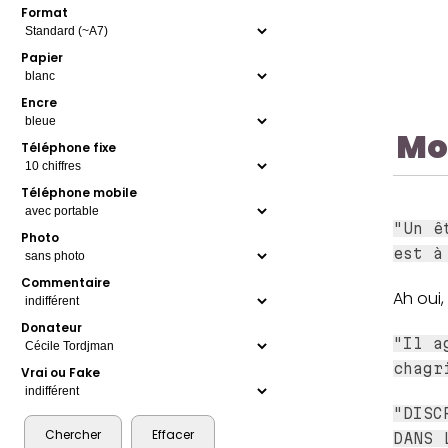
Format
Papier
Encre
Mo
Téléphone fixe
Téléphone mobile
"Un ê
Photo
est à
Commentaire
Ah oui,
Donateur
"Il a
chagr
Vrai ou Fake
"DISC
DANS 