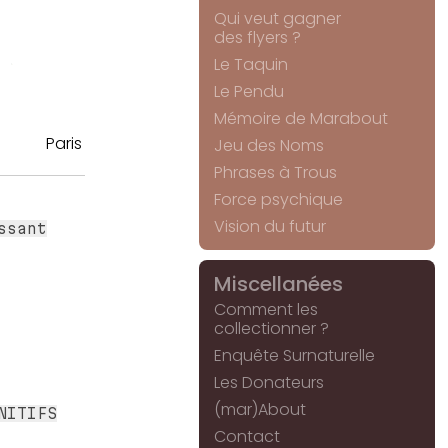
Qui veut gagner
des flyers ?
Le Taquin
Le Pendu
Mémoire de Marabout
Paris
Jeu des Noms
Phrases à Trous
Force psychique
Vision du futur
ssant
Miscellanées
Comment les
collectionner ?
Enquête Surnaturelle
Les Donateurs
(mar)About
NITIFS
Contact