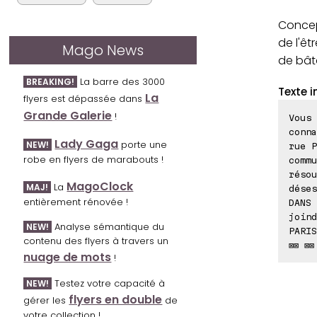
Concep
de l'êt
Mago News
de bâto
La barre des 3000
BREAKING!
Texte i
La
flyers est dépassée dans
Grande Galerie
!
Vous 
conn
Lady Gaga
porte une
NEW!
rue P
robe en flyers de marabouts !
commu
résou
MagoClock
La
MAJ!
déses
entièrement rénovée !
DANS 
joind
Analyse sémantique du
NEW!
PARIS
contenu des flyers à travers un
⊠⊠ ⊠⊠
nuage de mots
!
Testez votre capacité à
NEW!
flyers en double
gérer les
de
votre collection !