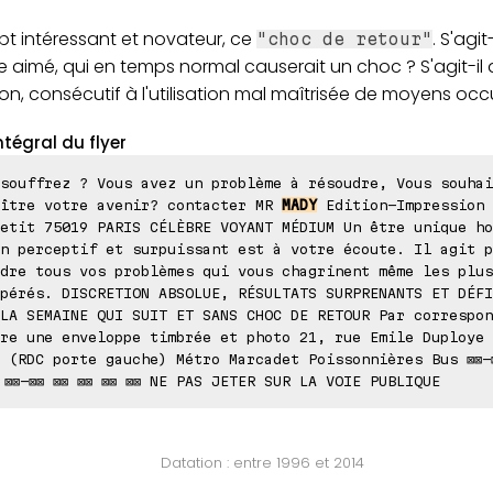
t intéressant et novateur, ce
. S'agit
"choc de retour"
re aimé, qui en temps normal causerait un choc ? S'agit-il 
n, consécutif à l'utilisation mal maîtrisée de moyens occ
ntégral du flyer
souffrez ? Vous avez un problème à résoudre, Vous souhai
aître votre avenir? contacter MR
MADY
Edition-Impression 
etit 75019 PARIS CÉLÈBRE VOYANT MÉDIUM Un être unique ho
n perceptif et surpuissant est à votre écoute. Il agit p
dre tous vos problèmes qui vous chagrinent même les plus
pérés. DISCRETION ABSOLUE, RÉSULTATS SURPRENANTS ET DÉFI
LA SEMAINE QUI SUIT ET SANS CHOC DE RETOUR Par correspon
re une enveloppe timbrée et photo 21, rue Emile Duploye 
 (RDC porte gauche) Métro Marcadet Poissonnières Bus ⊠⊠-
 ⊠⊠-⊠⊠ ⊠⊠ ⊠⊠ ⊠⊠ ⊠⊠ NE PAS JETER SUR LA VOIE PUBLIQUE
Datation : entre 1996 et 2014