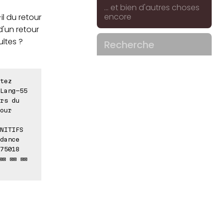
... et bien d'autres choses
encore
-il du retour
d'un retour
ultes ?
Recherche
tez
Lang-55
rs du
our
NITIFS
dance
75018
⊠⊠ ⊠⊠ ⊠⊠