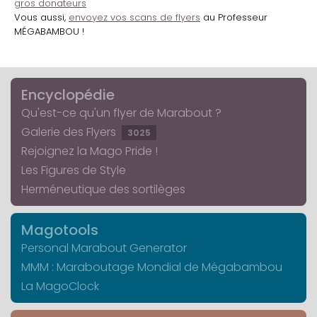
gros donateurs
Vous aussi,
envoyez vos scans de flyers
au Professeur
MÉGABAMBOU !
Encyclopédie
Qu'est-ce qu'un flyer de Marabout ?
Galerie des Flyers
3025
Rejoignez la Mago Pride !
Les Figures de Style
Herméneutique des sortilèges
Magotools
Personal Marabout Generator
MMM : Maraboutage Mondial de Mégabambou
La MagoClock