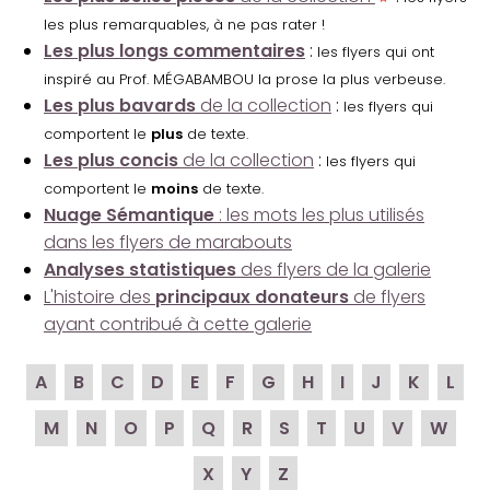
les plus remarquables, à ne pas rater !
Les plus longs commentaires
:
les flyers qui ont
inspiré au Prof. MÉGABAMBOU la prose la plus verbeuse.
Les plus bavards
de la collection
:
les flyers qui
comportent le
plus
de texte.
Les plus concis
de la collection
:
les flyers qui
comportent le
moins
de texte.
Nuage Sémantique
: les mots les plus utilisés
dans les flyers de marabouts
Analyses statistiques
des flyers de la galerie
L'histoire des
principaux donateurs
de flyers
ayant contribué à cette galerie
A
B
C
D
E
F
G
H
I
J
K
L
M
N
O
P
Q
R
S
T
U
V
W
X
Y
Z