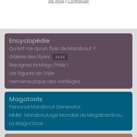
de style
|
Contribuer
Encyclopédie
Qu'est-ce qu'un flyer de Marabout ?
Galerie des Flyers
3025
Rejoignez la Mago Pride !
Les Figures de Style
Herméneutique des sortilèges
Magotools
Personal Marabout Generator
MMM : Maraboutage Mondial de Mégabambou
La MagoClock