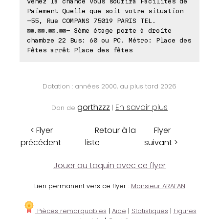
venez la chance vous sourira Facilités de
Paiement Quelle que soit votre situation
-55, Rue COMPANS 75019 PARIS TEL.
⊠⊠.⊠⊠.⊠⊠.⊠⊠- 3ème étage porte à droite
chambre 22 Bus: 60 ou PC. Métro: Place des
Fêtes arrêt Place des fêtes
Datation : années 2000, au plus tard 2026
gorthzzz
En savoir plus
Don de
|
< Flyer
Retour à la
Flyer
précédent
liste
suivant >
Jouer au taquin avec ce flyer
Lien permanent vers ce flyer :
Monsieur ARAFAN
Pièces remarquables
|
Aide
|
Statistiques
|
Figures