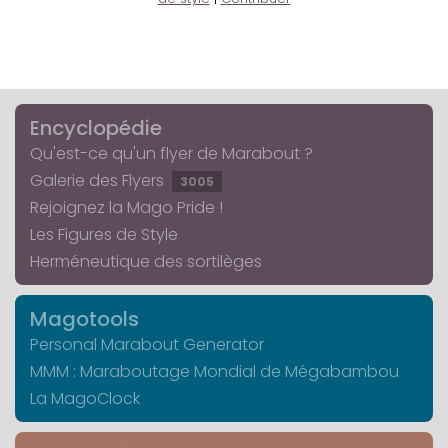
Encyclopédie
Qu'est-ce qu'un flyer de Marabout ?
Galerie des Flyers
3005
Rejoignez la Mago Pride !
Les Figures de Style
Herméneutique des sortilèges
Magotools
Personal Marabout Generator
MMM : Maraboutage Mondial de Mégabambou
La MagoClock