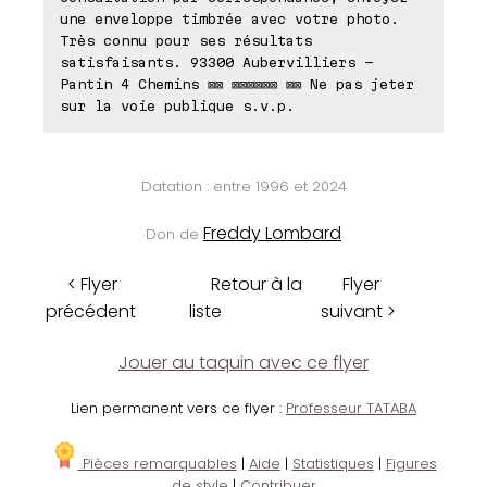
une enveloppe timbrée avec votre photo.
Très connu pour ses résultats
satisfaisants. 93300 Aubervilliers -
Pantin 4 Chemins ⊠⊠ ⊠⊠⊠⊠⊠⊠ ⊠⊠ Ne pas jeter
sur la voie publique s.v.p.
Datation : entre 1996 et 2024
Freddy Lombard
Don de
< Flyer
Retour à la
Flyer
précédent
liste
suivant >
Jouer au taquin avec ce flyer
Lien permanent vers ce flyer :
Professeur TATABA
Pièces remarquables
|
Aide
|
Statistiques
|
Figures
de style
|
Contribuer