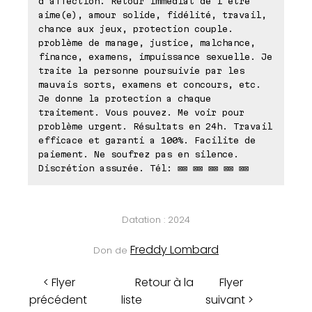
d'affection. Retour immédiat de l'être
aime(e), amour solide, fidélité, travail,
chance aux jeux, protection couple.
problème de manage, justice, malchance,
finance, examens, impuissance sexuelle. Je
traite la personne poursuivie par les
mauvais sorts, examens et concours, etc.
Je donne la protection a chaque
traitement. Vous pouvez. Me voir pour
problème urgent. Résultats en 24h. Travail
efficace et garanti a 100%. Facilite de
paiement. Ne soufrez pas en silence.
Discrétion assurée. Tél: ⊠⊠ ⊠⊠ ⊠⊠ ⊠⊠ ⊠⊠
Datation : 2024
Freddy Lombard
Don de
< Flyer
Retour à la
Flyer
précédent
liste
suivant >