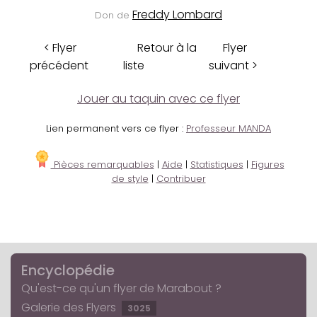
Freddy Lombard
Don de
< Flyer
Retour à la
Flyer
précédent
liste
suivant >
Jouer au taquin avec ce flyer
Lien permanent vers ce flyer :
Professeur MANDA
Pièces remarquables
|
Aide
|
Statistiques
|
Figures
de style
|
Contribuer
Encyclopédie
Qu'est-ce qu'un flyer de Marabout ?
Galerie des Flyers
3025