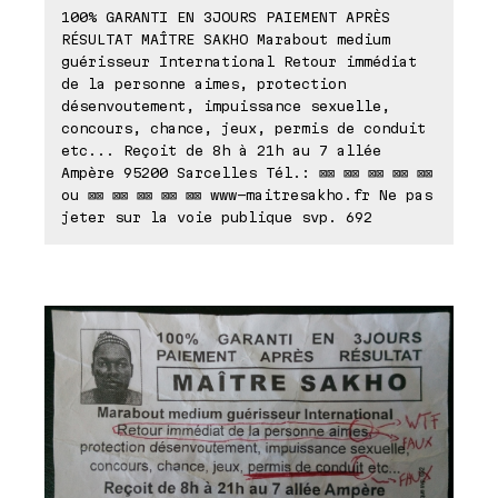
100% GARANTI EN 3JOURS PAIEMENT APRÈS
RÉSULTAT MAÎTRE SAKHO Marabout medium
guérisseur International Retour immédiat
de la personne aimes, protection
désenvoutement, impuissance sexuelle,
concours, chance, jeux, permis de conduit
etc... Reçoit de 8h à 21h au 7 allée
Ampère 95200 Sarcelles Tél.: ⊠⊠ ⊠⊠ ⊠⊠ ⊠⊠ ⊠⊠
ou ⊠⊠ ⊠⊠ ⊠⊠ ⊠⊠ ⊠⊠ www-maitresakho.fr Ne pas
jeter sur la voie publique svp. 692