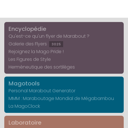
Encyclopédie
Qu'est-ce qu'un flyer de Marabout ?
Galerie des Flyers
3025
Rejoignez la Mago Pride !
Les Figures de Style
Herméneutique des sortilèges
Magotools
Personal Marabout Generator
MMM : Maraboutage Mondial de Mégabambou
La MagoClock
Laboratoire