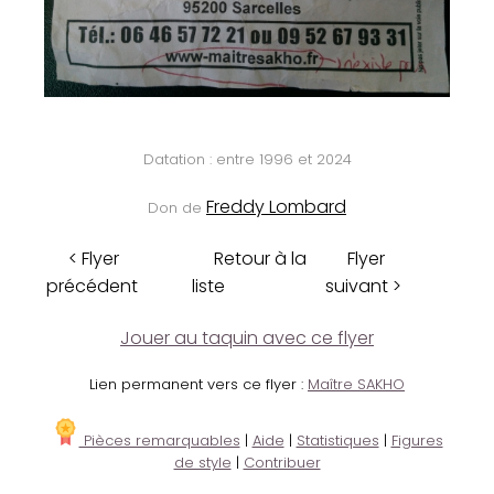
Datation : entre 1996 et 2024
Freddy Lombard
Don de
< Flyer
Retour à la
Flyer
précédent
liste
suivant >
Jouer au taquin avec ce flyer
Lien permanent vers ce flyer :
Maître SAKHO
Pièces remarquables
|
Aide
|
Statistiques
|
Figures
de style
|
Contribuer