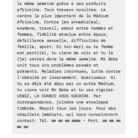
la même semaine grâce à ses produits
africains. Tous travaux occultes. Le
centre le plus important de la Médium
Africaine. Contre les ennemis(es),
examens, travail, amour entre hommes et
femmes, fidélité absolue entre époux,
défaillance sexuelle, difficultés de
famille, sport. Si ton mari ou ta femme
est parti(e), tu viens me voir et tu le
(la) verras dans la même semaine. Mr Baba
voit tous vos problèmes passés et
présents. Maladies inconnues, lutte contre
l'obésité et inversement. Guérisseur. Si
tu as déjà été déçu par un autre Médium,
tu viens voir Mr Baba et tu vas rigoler.
VENEZ, LA CHANCE VOUS SOURIRA. Par
correspondance, joindre une enveloppe
timbrée. Reçoit tous les jours. Pour des
résultats imédiats, qui vous convaincront
contact: Tél. ⊠⊠ ⊠⊠ ⊠⊠ ⊠⊠⊠⊠ - Port. ⊠⊠ ⊠⊠ ⊠⊠
⊠⊠ ⊠⊠