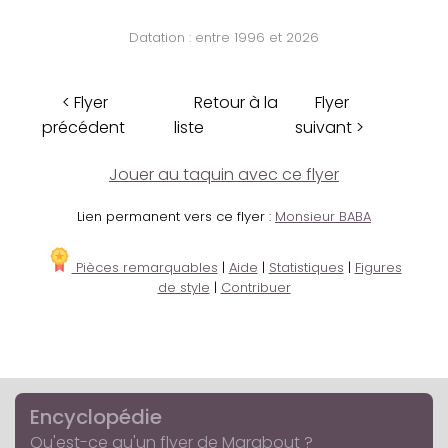
Datation : entre 1996 et 2026
< Flyer
Retour à la
Flyer
précédent
liste
suivant >
Jouer au taquin avec ce flyer
Lien permanent vers ce flyer :
Monsieur BABA
Pièces remarquables
|
Aide
|
Statistiques
|
Figures
de style
|
Contribuer
Encyclopédie
Qu'est-ce qu'un flyer de Marabout ?