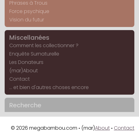
Phrases à Trous
Force psychique
Vision du futur
Miscellanées
Comment les collectionner ?
Enquête Surnaturelle
Les Donateurs
(mar)About
Contact
... et bien d'autres choses encore
Recherche
© 2026 megabambou.com
(mar)
About
Contact
•
•