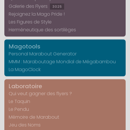
Galerie des Flyers
3025
Rejoignez la Mago Pride !
Les Figures de Style
Herméneutique des sortilèges
Magotools
Personal Marabout Generator
MMM : Maraboutage Mondial de Mégabambou
La MagoClock
Laboratoire
Qui veut gagner des flyers ?
Le Taquin
Le Pendu
Mémoire de Marabout
Jeu des Noms