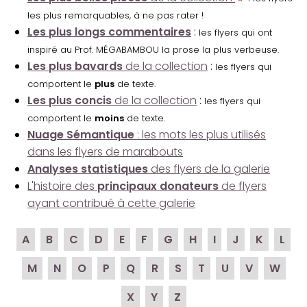
les plus remarquables, à ne pas rater !
Les plus longs commentaires
:
les flyers qui ont
inspiré au Prof. MÉGABAMBOU la prose la plus verbeuse.
Les plus bavards
de la collection
:
les flyers qui
comportent le
plus
de texte.
Les plus concis
de la collection
:
les flyers qui
comportent le
moins
de texte.
Nuage Sémantique
: les mots les plus utilisés
dans les flyers de marabouts
Analyses statistiques
des flyers de la galerie
L'histoire des
principaux donateurs
de flyers
ayant contribué à cette galerie
A
B
C
D
E
F
G
H
I
J
K
L
M
N
O
P
Q
R
S
T
U
V
W
X
Y
Z