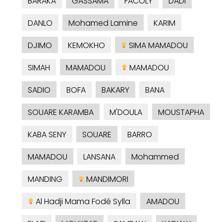
BARAKA
GASSAMA
FACOLY
DADI
DANLO
Mohamed Lamine
KARIM
DJIMO
KEMOKHO
SIMA MAMADOU
SIMAH
MAMADOU
MAMADOU
SADIO
BOFA
BAKARY
BANA
SOUARE KARAMBA
M'DOULA
MOUSTAPHA
KABA SENY
SOUARE
BARRO
MAMADOU
LANSANA
Mohammed
MANDING
MANDIMORI
Al Hadji Mama Fodé Sylla
AMADOU