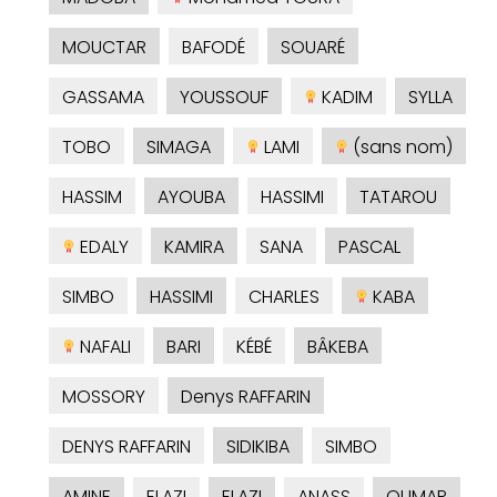
MOUCTAR
BAFODÉ
SOUARÉ
GASSAMA
YOUSSOUF
KADIM
SYLLA
TOBO
SIMAGA
LAMI
(sans nom)
HASSIM
AYOUBA
HASSIMI
TATAROU
EDALY
KAMIRA
SANA
PASCAL
SIMBO
HASSIMI
CHARLES
KABA
NAFALI
BARI
KÉBÉ
BÂKEBA
MOSSORY
Denys RAFFARIN
DENYS RAFFARIN
SIDIKIBA
SIMBO
AMINE
ELAZI
ELAZI
ANASS
OUMAR