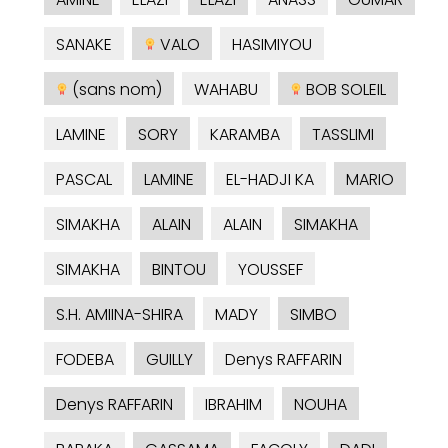
SANAKE
VALO
HASIMIYOU
(sans nom)
WAHABU
BOB SOLEIL
LAMINE
SORY
KARAMBA
TASSLIMI
PASCAL
LAMINE
EL-HADJI KA
MARIO
SIMAKHA
ALAIN
ALAIN
SIMAKHA
SIMAKHA
BINTOU
YOUSSEF
S.H. AMIINA-SHIRA
MADY
SIMBO
FODEBA
GUILLY
Denys RAFFARIN
Denys RAFFARIN
IBRAHIM
NOUHA