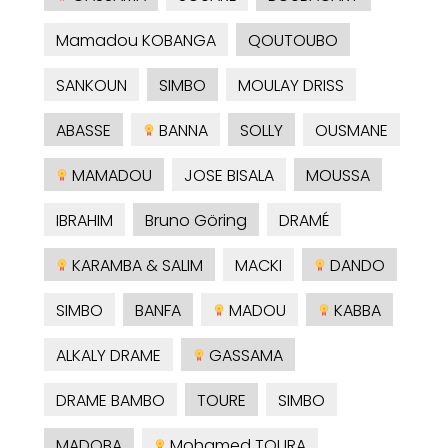
Mamadou KOBANGA
QOUTOUBO
SANKOUN
SIMBO
MOULAY DRISS
ABASSE
BANNA
SOLLY
OUSMANE
MAMADOU
JOSE BISALA
MOUSSA
IBRAHIM
Bruno Göring
DRAMÉ
KARAMBA & SALIM
MACKI
DANDO
SIMBO
BANFA
MADOU
KABBA
ALKALY DRAME
GASSAMA
DRAME BAMBO
TOURE
SIMBO
MADOBA
Mohamed TOURA