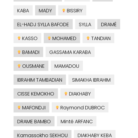
KABA
MADY
BISSIRY
EL-HADJ SYLLA BAFODE
SYLLA
DRAMÉ
KASSO
MOHAMED
TANDIAN
BAMADI
GASSAMA KARABA
OUSMANE
MAMADOU
IBRAHIM TAMBADIAN
SIMAKHA IBRAHIM
CISSE KEMOKHO
DIAKHABY
MAFONDJI
Raymond DUBROC
DRAME BAMBO
Minté ARFANC
Kamassokho SEKHOU
DIAKHABY KEBA