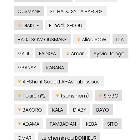
OUSMANE
EL-HADJ SYLLA BAFODE
DIAKITE
El hadji SEKOU
HADJ SOW OUSMANE
Aliou SOW
DIA
MADI
FADIGA
Amar
Sylvie Jango
MBANSY
KABABA
Al-Sharif Saeed Al-Ashab Issousi
Touré n°2
(sans nom)
SIMBO
BAKORO
KALA
DIABY
BAYO
ADAMA
TAMBADIAN
KEBA
SITO
OMAR
Le chemin du BONHEUR