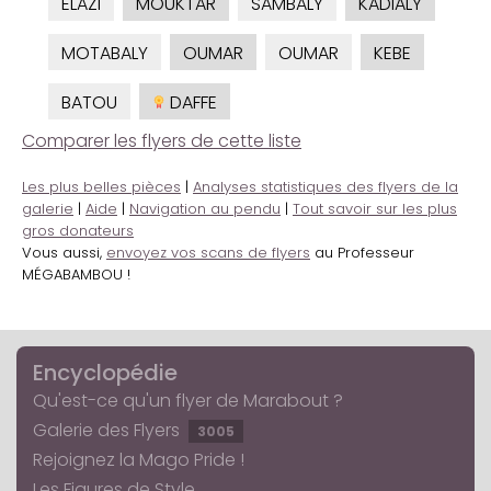
ELAZI
MOUKTAR
SAMBALY
KADIALY
MOTABALY
OUMAR
OUMAR
KEBE
BATOU
DAFFE
Comparer les flyers de cette liste
Les plus belles pièces
|
Analyses statistiques des flyers de la
galerie
|
Aide
|
Navigation au pendu
|
Tout savoir sur les plus
gros donateurs
Vous aussi,
envoyez vos scans de flyers
au Professeur
MÉGABAMBOU !
Encyclopédie
Qu'est-ce qu'un flyer de Marabout ?
Galerie des Flyers
3005
Rejoignez la Mago Pride !
Les Figures de Style