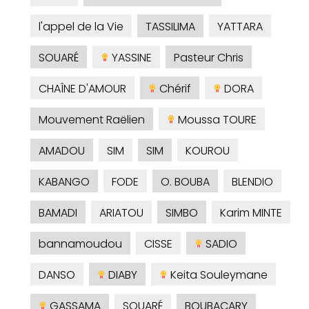
l'appel de la Vie
TASSILIMA
YATTARA
SOUARÉ
YASSINE
Pasteur Chris
CHAÎNE D'AMOUR
Chérif
DORA
Mouvement Raëlien
Moussa TOURE
AMADOU
SIM
SIM
KOUROU
KABANGO
FODE
O. BOUBA
BLENDIO
BAMADI
ARIATOU
SIMBO
Karim MINTE
bannamoudou
CISSE
SADIO
DANSO
DIABY
Keita Souleymane
GASSAMA
SOUARÉ
BOUBACARY