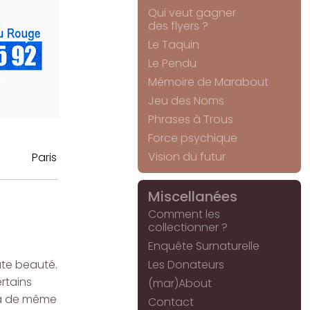
Qui veut gagner
des flyers ?
Le Taquin
Le Pendu
Mémoire de Marabout
Jeu des Noms
Phrases à Trous
Force psychique
Vision du futur
Paris
Miscellanées
Comment les
collectionner ?
Enquête Surnaturelle
ute beauté.
Les Donateurs
ertains
(mar)About
era de même
Contact