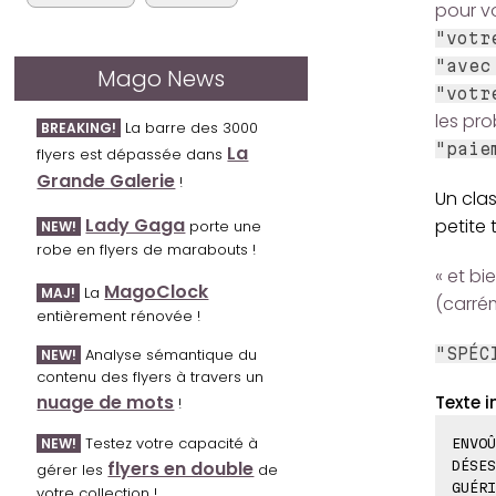
pour v
"votr
"avec
Mago News
"votr
les pr
La barre des 3000
BREAKING!
"paie
La
flyers est dépassée dans
Grande Galerie
!
Un clas
Lady Gaga
petite 
porte une
NEW!
robe en flyers de marabouts !
« et bi
MagoClock
La
MAJ!
(carrém
entièrement rénovée !
"SPÉC
Analyse sémantique du
NEW!
contenu des flyers à travers un
nuage de mots
Texte i
!
Testez votre capacité à
NEW!
ENVOÛ
flyers en double
DÉSES
gérer les
de
GUÉRI
votre collection !