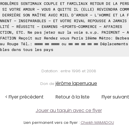
ROBLÈMES SENTIMAUX COUPLE ET FAMILIAUX RETOUR DE LA PERS
 SI VOTRE AMOUR - VOUS A QUITTE IL (ELLE) REVIENDRA COMM
 DERRIÈRE SON MAÎTRE AVEC MIEL D'AMOUR - L'HOMME ET LA F
NNENT - INSEPARABLES - ET VOTRE RIVAL REPOUSSE A JAMAIS
LITÉ - RÉUSSITE - EXAMENS -SPORTS-COMMERCE - AFFAIRES
CTION, ETC. Ne pas jeter sur la voie s.v.p. PAIEMENT - A
FACTION Reçoit sur Rendez vous Paris 18ème Métro: Barbes
au Rouge Tél.: ⊠⊠⊠⊠ ⊠⊠ ⊠⊠⊠⊠ ou ⊠⊠ ⊠⊠ ⊠⊠ ⊠⊠ ⊠⊠ Déplacements
bles dans tous les pays
Datation : entre 1996 et 2008
jérôme laperruque
Don de
< Flyer précédent
Retour à la liste
Flyer suivant
Jouer au taquin avec ce flyer
Lien permanent vers ce flyer :
Cheikh MAMADOU