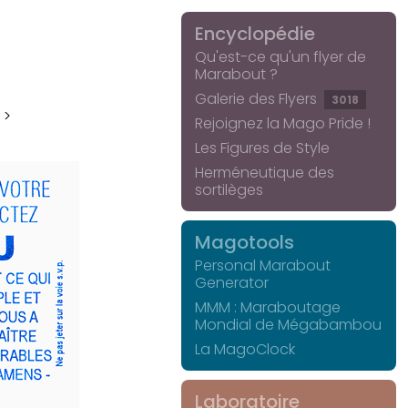
Encyclopédie
Qu'est-ce qu'un flyer de
Marabout ?
Galerie des Flyers
3018
 >
Rejoignez la Mago Pride !
Les Figures de Style
Herméneutique des
sortilèges
Magotools
Personal Marabout
Generator
MMM : Maraboutage
Mondial de Mégabambou
La MagoClock
Laboratoire