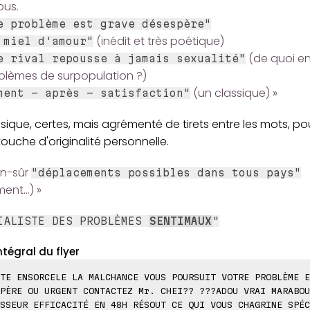
ous.
e problème est grave désespère"
(inédit et très poétique)
 miel d'amour"
(de quoi en
e rival repousse à jamais sexualité"
oblèmes de surpopulation ?)
(un classique) »
ment - après - satisfaction"
sique, certes, mais agrémenté de tirets entre les mots, po
touche d'originalité personnelle.
en-sûr
"déplacements possibles dans tous pays"
ent...) »
IALISTE DES PROBLÈMES
SENTIMAUX
"
ntégral du flyer
TE ENSORCELE LA MALCHANCE VOUS POURSUIT VOTRE PROBLÈME E
PÈRE OU URGENT CONTACTEZ Mr. CHEI?? ???ADOU VRAI MARABOU
SSEUR EFFICACITÉ EN 48H RÉSOUT CE QUI VOUS CHAGRINE SPÉC