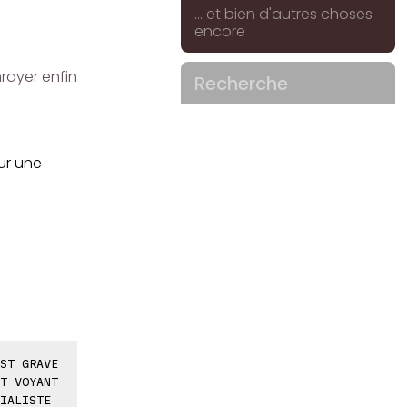
... et bien d'autres choses
encore
rayer enfin
Recherche
ur une
ST GRAVE
T VOYANT
IALISTE