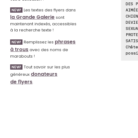
DES P
Les textes des flyers dans
NEW!
AIMÉE
la Grande Galerie
CHIEN
sont
DEVIE
maintenant indexés, accessibles
SEXUA
à la recherche texte !
PROTE
phrases
SATIS
Remplissez les
NEW!
Châte
à trous
avec des noms de
possi
marabouts !
Tout savoir sur les plus
NEW!
donateurs
généreux
de flyers
.