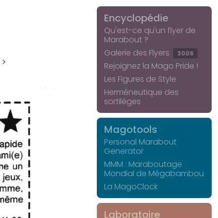
Encyclopédie
Qu'est-ce qu'un flyer de
Marabout ?
Galerie des Flyers
3006
 >
Rejoignez la Mago Pride !
Les Figures de Style
Herméneutique des
sortilèges
Magotools
Personal Marabout
Generator
MMM : Maraboutage
Mondial de Mégabambou
La MagoClock
Laboratoire