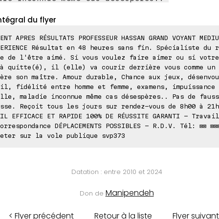
ntégral du flyer
ENT APRES RÉSULTATS PROFESSEUR HASSAN GRAND VOYANT MEDIU
ERIENCE Résultat en 48 heures sans fin. Spécialiste du r
e de l'être aimé. Si vous voulez faire aimer ou si votre
à quitte(é), il (elle) va courir derrière vous comme un 
ère son maître. Amour durable, Chance aux jeux, désenvou
il, fidélité entre homme et femme, examens, impuissance
lle, maladie inconnue même cas désespères.. Pas de fauss
sse. Reçoit tous les jours sur rendez-vous de 8h00 à 21h
IL EFFICACE ET RAPIDE 100% DE RÉUSSITE GARANTI - Travail
orrespondance DÉPLACEMENTS POSSIBLES - R.D.V. Tél: ⊠⊠ ⊠⊠⊠
eter sur la vole publique svp373
Datation : entre 2010 et 2024
Manipendeh
Don de
< Flyer précédent
Retour à la liste
Flyer suivant