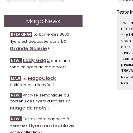
Texte i
Mago News
PAIEM
D'EXP
La barre des 3000
BREAKING!
rapid
La
vous 
flyers est dépassée dans
derri
Grande Galerie
!
trava
sexue
Lady Gaga
porte une
NEW!
prome
robe en flyers de marabouts !
TRAVA
par c
MagoClock
La
MAJ!
pas j
entièrement rénovée !
Analyse sémantique du
NEW!
contenu des flyers à travers un
nuage de mots
!
Testez votre capacité à
NEW!
flyers en double
gérer les
de
votre collection !