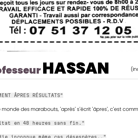
HASSAN
ofesseur
(in
MENT ÂPRES RÉSULTATS"
 monde des marabouts, 'après' s'écrit 'âpres', c'est comm
ltat en 48 heures sans fin."
die inconnue même cas désespères.."