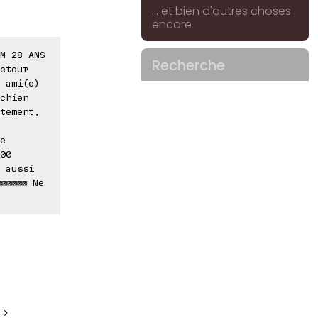
... et bien d'autres choses
encore
M 28 ANS
Recherche
etour
 ami(e)
chien
tement,
e
00
 aussi
⊠⊠⊠⊠⊠ Ne
 >