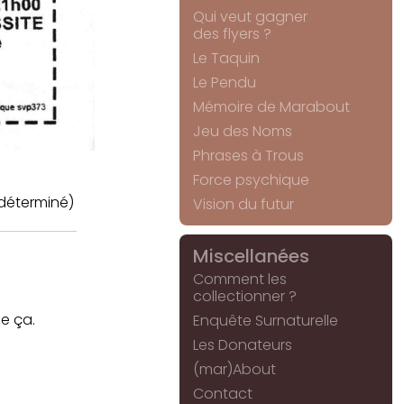
Qui veut gagner
des flyers ?
Le Taquin
Le Pendu
Mémoire de Marabout
Jeu des Noms
Phrases à Trous
Force psychique
déterminé)
Vision du futur
Miscellanées
Comment les
collectionner ?
e ça.
Enquête Surnaturelle
Les Donateurs
(mar)About
Contact