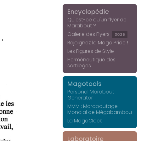
Encyclopédie
Qu'est-ce qu'un flyer de
Marabout ?
Galerie des Flyers
3025
 >
Rejoignez la Mago Pride !
Les Figures de Style
Herméneutique des
sortilèges
Magotools
Personal Marabout
Generator
MMM : Maraboutage
Mondial de Mégabambou
La MagoClock
Laboratoire