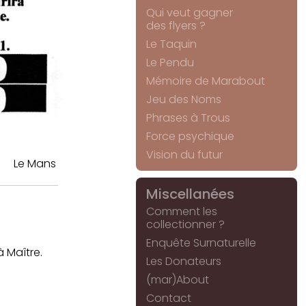
Qui veut gagner
des flyers ?
Le Taquin
Le Pendu
Mémoire de Marabout
Jeu des Noms
Phrases à Trous
Force psychique
Vision du futur
Le Mans
Miscellanées
Comment les
collectionner ?
Enquête Surnaturelle
 Maître.
Les Donateurs
(mar)About
Contact