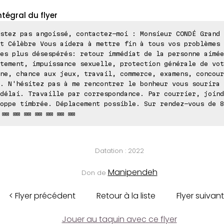
ntégral du flyer
stez pas angoissé, contactez-moi : Monsieur CONDÉ Grand 
t Célèbre Vous aidera à mettre fin à tous vos problèmes 
es plus désespérés: retour immédiat de la personne aimée
tement, impuissance sexuelle, protection générale de vot
ne, chance aux jeux, travail, commerce, examens, concour
. N'hésitez pas à me rencontrer le bonheur vous sourira 
délai. Travaille par correspondance. Par courrier, joind
oppe timbrée. Déplacement possible. Sur rendez-vous de 8
 ⊠⊠ ⊠⊠ ⊠⊠ ⊠⊠ ⊠⊠ ⊠⊠ ⊠⊠
Datation : 2022
Manipendeh
Don de
< Flyer précédent
Retour à la liste
Flyer suivant
Jouer au taquin avec ce flyer