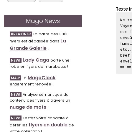
Texte i
Mago News
Ne re
Voyan
cas l
La barre des 3000
BREAKING!
envoû
La
flyers est dépassée dans
humai
Grande Galerie
!
etc..
bref 
Lady Gaga
porte une
NEW!
envel
robe en flyers de marabouts !
⊠⊠ ⊠⊠
MagoClock
La
MAJ!
entièrement rénovée !
Analyse sémantique du
NEW!
contenu des flyers à travers un
nuage de mots
!
Testez votre capacité à
NEW!
flyers en double
gérer les
de
votre collection !