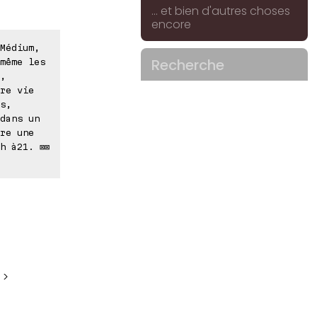
... et bien d'autres choses
encore
Médium,
Recherche
même les
,
re vie
s,
dans un
re une
h à21. ⊠⊠
 >