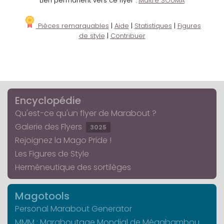
Lien permanent vers ce flyer :
Maître SOUMA
Pièces remarquables
|
Aide
|
Statistiques
|
Figures
de style
|
Contribuer
Encyclopédie
Qu'est-ce qu'un flyer de Marabout ?
Galerie des Flyers
3025
Rejoignez la Mago Pride !
Les Figures de Style
Herméneutique des sortilèges
Magotools
Personal Marabout Generator
MMM : Maraboutage Mondial de Mégabambou