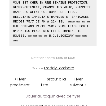
VOUS EST CHER EN UNE SEMAINE PROTECTION,
DESENVOUTEMENT, CHANCE AUX JEUX, REUSSITE
DANS LES AFFAIRES, COMMERCE, ETC..
RESULTATS IMMEDIATS RAPIDES ET EFFICACES
RECOIT 7J/7 DE 9H A 21H TEL: ⊠⊠⊠⊠ ⊠⊠ ⊠⊠ ⊠⊠
RUE COMPANS PARIS 75019 2EME ETAGE PORTE
N°9 METRO PLACE DES FETES IMPRIMERIE
ROUSSEL ⊠⊠ ⊠⊠ ⊠⊠ ⊠⊠ R.C.S.BOBIGNY ⊠⊠⊠ ⊠⊠⊠
⊠⊠⊠
Datation : entre 1985 et 1996
Freddy Lombard
Don de
< Flyer
Retour à la
Flyer
précédent
liste
suivant >
Jouer au taquin avec ce flyer