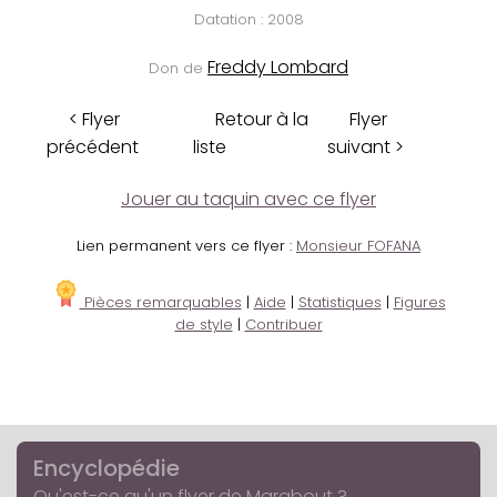
Datation : 2008
Freddy Lombard
Don de
< Flyer
Retour à la
Flyer
précédent
liste
suivant >
Jouer au taquin avec ce flyer
Lien permanent vers ce flyer :
Monsieur FOFANA
Pièces remarquables
|
Aide
|
Statistiques
|
Figures
de style
|
Contribuer
Encyclopédie
Qu'est-ce qu'un flyer de Marabout ?