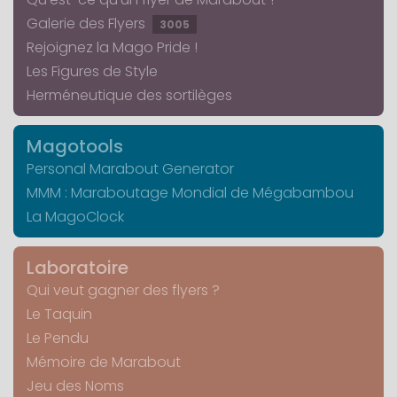
Galerie des Flyers
3005
Rejoignez la Mago Pride !
Les Figures de Style
Herméneutique des sortilèges
Magotools
Personal Marabout Generator
MMM : Maraboutage Mondial de Mégabambou
La MagoClock
Laboratoire
Qui veut gagner des flyers ?
Le Taquin
Le Pendu
Mémoire de Marabout
Jeu des Noms