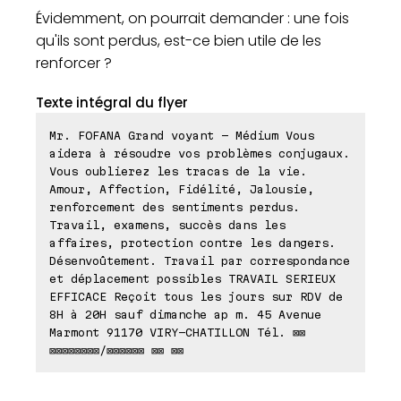
Évidemment, on pourrait demander : une fois
qu'ils sont perdus, est-ce bien utile de les
renforcer ?
Texte intégral du flyer
Mr. FOFANA Grand voyant - Médium Vous
aidera à résoudre vos problèmes conjugaux.
Vous oublierez les tracas de la vie.
Amour, Affection, Fidélité, Jalousie,
renforcement des sentiments perdus.
Travail, examens, succès dans les
affaires, protection contre les dangers.
Désenvoûtement. Travail par correspondance
et déplacement possibles TRAVAIL SERIEUX
EFFICACE Reçoit tous les jours sur RDV de
8H à 20H sauf dimanche ap m. 45 Avenue
Marmont 91170 VIRY-CHATILLON Tél. ⊠⊠
⊠⊠⊠⊠⊠⊠⊠⊠/⊠⊠⊠⊠⊠⊠ ⊠⊠ ⊠⊠