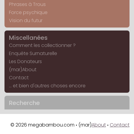
Phrases à Trous
Force psychique
Vision du futur
Miscellanées
Comment les collectionner ?
Enquête Surnaturelle
Les Donateurs
(mar)About
Contact
... et bien d'autres choses encore
Recherche
© 2026 megabambou.com
(mar)
About
Contact
•
•