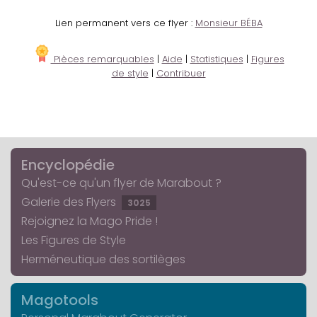
Lien permanent vers ce flyer :
Monsieur BÉBA
Pièces remarquables
|
Aide
|
Statistiques
|
Figures
de style
|
Contribuer
Encyclopédie
Qu'est-ce qu'un flyer de Marabout ?
Galerie des Flyers
3025
Rejoignez la Mago Pride !
Les Figures de Style
Herméneutique des sortilèges
Magotools