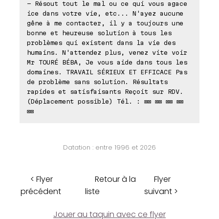
- Résout tout le mal ou ce qui vous agace
ice dans votre vie, etc... N'ayez aucune
gêne à me contacter, il y a toujours une
bonne et heureuse solution à tous les
problèmes qui existent dans la vie des
humains. N'attendez plus, venez vite voir
Mr TOURÉ BÉBA, Je vous aide dans tous les
domaines. TRAVAIL SÉRIEUX ET EFFICACE Pas
de problème sans solution. Résultats
rapides et satisfaisants Reçoit sur RDV.
(Déplacement possible) Tél. : ⊠⊠ ⊠⊠ ⊠⊠ ⊠⊠
⊠⊠
Datation : entre 1996 et 2026
< Flyer
Retour à la
Flyer
précédent
liste
suivant >
Jouer au taquin avec ce flyer