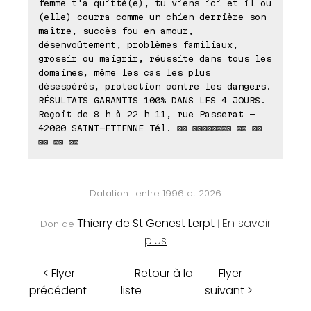
femme t'a quitté(e), tu viens ici et il ou
(elle) courra comme un chien derrière son
maître, succès fou en amour,
désenvoûtement, problèmes familiaux,
grossir ou maigrir, réussite dans tous les
domaines, même les cas les plus
désespérés, protection contre les dangers.
RÉSULTATS GARANTIS 100% DANS LES 4 JOURS.
Reçoit de 8 h à 22 h 11, rue Passerat -
42000 SAINT-ETIENNE Tél. ⊠⊠ ⊠⊠⊠⊠⊠⊠⊠⊠ ⊠⊠ ⊠⊠
⊠⊠ ⊠⊠ ⊠⊠
Datation : entre 1996 et 2026
Thierry de St Genest Lerpt
En savoir
Don de
|
plus
< Flyer
Retour à la
Flyer
précédent
liste
suivant >