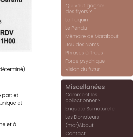
Qui veut gagner
des flyers ?
Le Taquin
Le Pendu
Mémoire de Marabout
Jeu des Noms
Phrases à Trous
Force psychique
déterminé)
Vision du futur
Miscellanées
Comment les
 part et
collectionner ?
 unique et
Enquête Surnaturelle
Les Donateurs
he et à
(mar)About
Contact