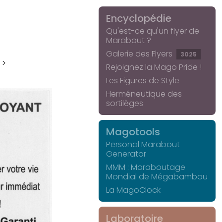
Encyclopédie
Qu'est-ce qu'un flyer de
Marabout ?
Galerie des Flyers
3025
 >
Rejoignez la Mago Pride !
Les Figures de Style
Herméneutique des
sortilèges
Magotools
Personal Marabout
Generator
MMM : Maraboutage
Mondial de Mégabambou
La MagoClock
Laboratoire