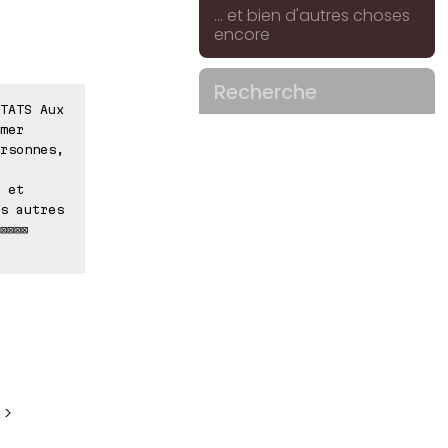
... et bien d'autres choses
encore
Recherche
TATS Aux
mer
rsonnes,
 et
s autres
⊠⊠⊠⊠
 >