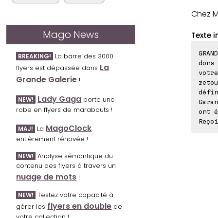
Chez M
Mago News
Texte i
GRAND
La barre des 3000
BREAKING!
dons 
La
flyers est dépassée dans
votre
Grande Galerie
!
retou
défin
Lady Gaga
porte une
NEW!
Garan
robe en flyers de marabouts !
ont é
Reçoi
MagoClock
La
MAJ!
entièrement rénovée !
Analyse sémantique du
NEW!
contenu des flyers à travers un
nuage de mots
!
Testez votre capacité à
NEW!
flyers en double
gérer les
de
votre collection !