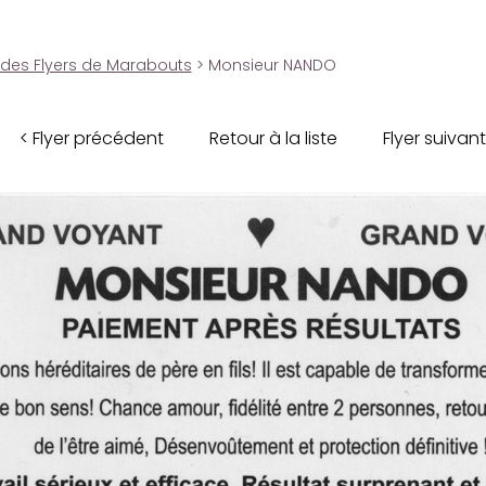
 des Flyers de Marabouts
> Monsieur NANDO
< Flyer précédent
Retour à la liste
Flyer suivant