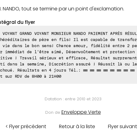
. NANDO, tout se termine par un point d'exclamation.
ntégral du flyer
 VOYANT GRAND VOYANT MONSIEUR NANDO PAIEMENT APRÈS RÉSUL
héréditaires de père en fils! Il est capable de transfor
 vie dans le bon sens! Chance amour, fidélité entre 2 pe
r immédiat de l'être aimé, Désenvoûtement et protection
itive ! Travail sérieux et efficace, Résultat surprenant
ti dans la semaine, Discrétion assuré ! Réussit là ou le
choué. Résultats en 4 jours Tél.: ⊠⊠ ⊠⊠ ⊠⊠ ⊠⊠ ⊠⊠ ⊠⊠ ⊠⊠ ⊠⊠ 
t sur RDV de 8H00 à 21H00
Datation : entre 2010 et 2023
Enveloppe Verte
Don de
< Flyer précédent
Retour à la liste
Flyer suivant