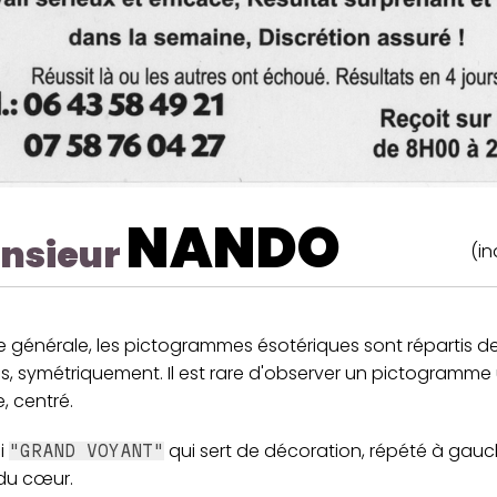
NANDO
nsieur
(in
e générale, les pictogrammes ésotériques sont répartis de
s, symétriquement. Il est rare d'observer un pictogramme
e, centré.
ci
qui sert de décoration, répété à gauc
"GRAND VOYANT"
 du cœur.