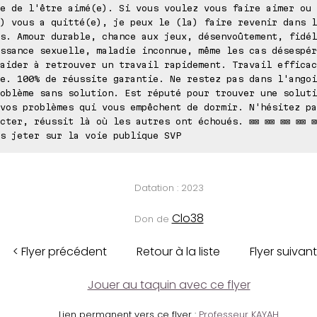
e de l'être aimé(e). Si vous voulez vous faire aimer ou 
) vous a quitté(e), je peux le (la) faire revenir dans l
s. Amour durable, chance aux jeux, désenvoûtement, fidél
ssance sexuelle, maladie inconnue, même les cas désespér
aider à retrouver un travail rapidement. Travail efficac
e. 100% de réussite garantie. Ne restez pas dans l'angoi
oblème sans solution. Est réputé pour trouver une soluti
vos problèmes qui vous empêchent de dormir. N'hésitez pa
cter, réussit là où les autres ont échoués. ⊠⊠ ⊠⊠ ⊠⊠ ⊠⊠ ⊠
s jeter sur la voie publique SVP
Datation : 2023
Clo38
Don de
< Flyer précédent
Retour à la liste
Flyer suivant
Jouer au taquin avec ce flyer
Lien permanent vers ce flyer :
Professeur KAYAH