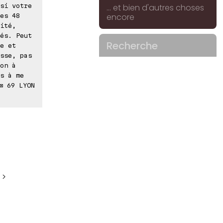
si votre
... et bien d'autres choses
encore
es 48
ité,
és. Peut
Recherche
e et
sse, pas
on à
s à me
⊠ 69 LYON
 >