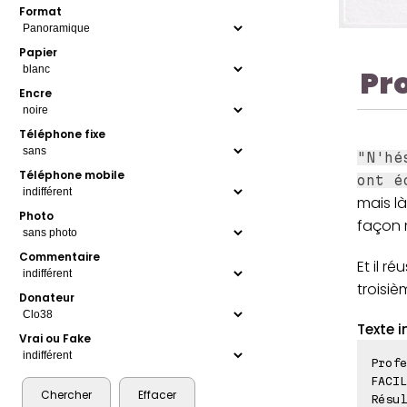
Format
Papier
Pr
Encre
Téléphone fixe
"N'hé
Téléphone mobile
ont é
mais là
Photo
façon 
Commentaire
Et il r
troisiè
Donateur
Texte i
Vrai ou Fake
Profe
FACIL
Résul