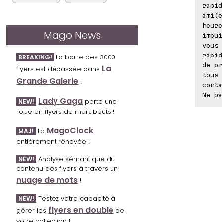
rapid
ami(e
heure
Mago News
impui
vous 
rapid
La barre des 3000
BREAKING!
de pr
La
flyers est dépassée dans
tous 
Grande Galerie
!
conta
Ne pa
Lady Gaga
porte une
NEW!
robe en flyers de marabouts !
MagoClock
La
MAJ!
entièrement rénovée !
Analyse sémantique du
NEW!
contenu des flyers à travers un
nuage de mots
!
Testez votre capacité à
NEW!
flyers en double
gérer les
de
votre collection !