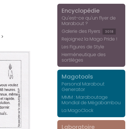
Encyclopédie
Qu'est-ce qu'un flyer de
Marabout ?
Galerie des Flyers
3018
 >
Rejoignez la Mago Pride !
Les Figures de Style
Herméneutique des
sortilèges
Magotools
Personal Marabout
Generator
MMM : Maraboutage
Mondial de Mégabambou
La MagoClock
Laboratoire