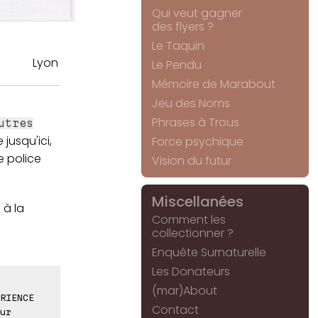
Qui veut gagner
des flyers ?
Le Taquin
Lyon
Le Pendu
Mémoire de Marabout
Jeu des Noms
Phrases à Trous
utres
jusqu'ici,
Force psychique
e police
Vision du futur
Miscellanées
 à la
Comment les
collectionner ?
Enquête Surnaturelle
Les Donateurs
(mar)About
RIENCE
Contact
ur