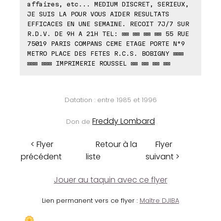
affaires, etc... MEDIUM DISCRET, SERIEUX,
JE SUIS LA POUR VOUS AIDER RESULTATS
EFFICACES EN UNE SEMAINE. RECOIT 7J/7 SUR
R.D.V. DE 9H A 21H TEL: ⊠⊠ ⊠⊠ ⊠⊠ ⊠⊠ 55 RUE
75019 PARIS COMPANS CEME ETAGE PORTE N°9
METRO PLACE DES FETES R.C.S. BOBIGNY ⊠⊠⊠
⊠⊠⊠ ⊠⊠⊠ IMPRIMERIE ROUSSEL ⊠⊠ ⊠⊠ ⊠⊠ ⊠⊠
Datation : entre 1985 et 1996
Freddy Lombard
Don de
< Flyer
Retour à la
Flyer
précédent
liste
suivant >
Jouer au taquin avec ce flyer
Lien permanent vers ce flyer :
Maître DJIBA