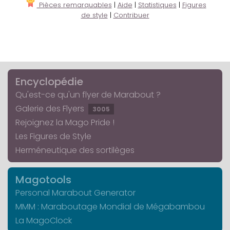
Pièces remarquables
|
Aide
|
Statistiques
|
Figures
de style
|
Contribuer
Encyclopédie
Qu'est-ce qu'un flyer de Marabout ?
Galerie des Flyers
3005
Rejoignez la Mago Pride !
Les Figures de Style
Herméneutique des sortilèges
Magotools
Personal Marabout Generator
MMM : Maraboutage Mondial de Mégabambou
La MagoClock