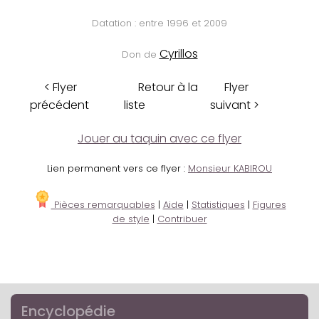
Datation : entre 1996 et 2009
Cyrillos
Don de
< Flyer
Retour à la
Flyer
précédent
liste
suivant >
Jouer au taquin avec ce flyer
Lien permanent vers ce flyer :
Monsieur KABIROU
Pièces remarquables
|
Aide
|
Statistiques
|
Figures
de style
|
Contribuer
Encyclopédie