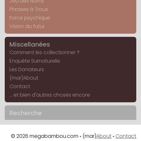
Jeu des Noms
Phrases à Trous
Force psychique
Vision du futur
Miscellanées
Comment les collectionner ?
Enquête Surnaturelle
Les Donateurs
(mar)About
Contact
... et bien d'autres choses encore
Recherche
© 2026 megabambou.com
(mar)
About
Contact
•
•