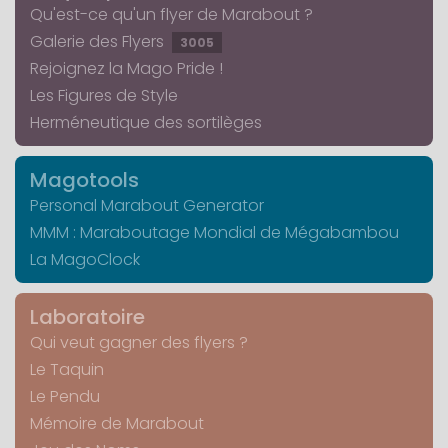
Qu'est-ce qu'un flyer de Marabout ?
Galerie des Flyers
3005
Rejoignez la Mago Pride !
Les Figures de Style
Herméneutique des sortilèges
Magotools
Personal Marabout Generator
MMM : Maraboutage Mondial de Mégabambou
La MagoClock
Laboratoire
Qui veut gagner des flyers ?
Le Taquin
Le Pendu
Mémoire de Marabout