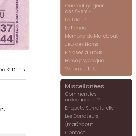
Qui veut gagner
des flyers ?
Le Taquin
Le Pendu
Mémoire de Marabout
Jeu des Noms
Phrases à Trous
Force psychique
Vision du futur
ne St Denis
Miscellanées
Comment les
collectionner ?
Enquête Surnaturelle
ant
Les Donateurs
(mar)About
Contact