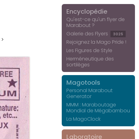
Encyclopédie
Qu'est-ce qu'un flyer de
Marabout ?
Galerie des Flyers
3025
 >
Rejoignez la Mago Pride !
Les Figures de Style
Herméneutique des
sortilèges
Magotools
Personal Marabout
Generator
MMM : Maraboutage
Mondial de Mégabambou
La MagoClock
Laboratoire