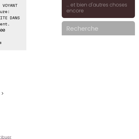
... et bien d'autres choses
 VOYANT
encore
ure:
ITE DANS
ent.
Recherche
00
⊠
 >
ribuer