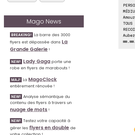
PERSO
MÉDIU
Amour
Mago News
TOUS 
RECOI
La barre des 3000
BREAKING!
Auber
La
⊠⊠.⊠⊠
flyers est dépassée dans
Grande Galerie
!
Lady Gaga
porte une
NEW!
robe en flyers de marabouts !
MagoClock
La
MAJ!
entièrement rénovée !
Analyse sémantique du
NEW!
contenu des flyers à travers un
nuage de mots
!
Testez votre capacité à
NEW!
flyers en double
gérer les
de
votre collection !