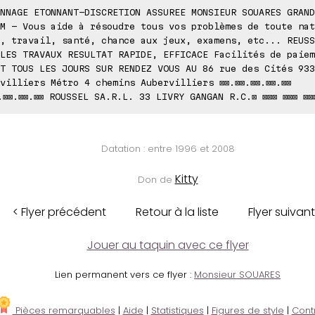
NNAGE ETONNANT-DISCRETION ASSUREE MONSIEUR SOUARES GRAND
M - Vous aide à résoudre tous vos problèmes de toute nat
, travail, santé, chance aux jeux, examens, etc... REUSS
LES TRAVAUX RESULTAT RAPIDE, EFFICACE Facilités de paiem
T TOUS LES JOURS SUR RENDEZ VOUS AU 86 rue des Cités 933
villiers Métro 4 chemins Aubervilliers ⊠⊠.⊠⊠.⊠⊠.⊠⊠.⊠⊠
.⊠⊠.⊠⊠.⊠⊠ ROUSSEL SA.R.L. 33 LIVRY GANGAN R.C.⊠ ⊠⊠⊠ ⊠⊠⊠ ⊠⊠
Datation : entre 1996 et 2008
Kitty
Don de
< Flyer précédent
Retour à la liste
Flyer suivant
Jouer au taquin avec ce flyer
Lien permanent vers ce flyer :
Monsieur SOUARES
Pièces remarquables
|
Aide
|
Statistiques
|
Figures de style
|
Cont