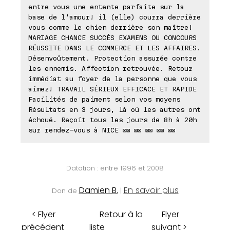
entre vous une entente parfaite sur la
base de l'amour! il (elle) courra derrière
vous comme le chien derrière son maître!
MARIAGE CHANCE SUCCÈS EXAMENS OU CONCOURS
RÉUSSITE DANS LE COMMERCE ET LES AFFAIRES.
Désenvoûtement. Protection assurée contre
les ennemis. Affection retrouvée. Retour
immédiat au foyer de la personne que vous
aimez! TRAVAIL SÉRIEUX EFFICACE ET RAPIDE
Facilités de paiment selon vos moyens
Résultats en 3 jours, là où les autres ont
échoué. Reçoit tous les jours de 8h à 20h
sur rendez-vous à NICE ⊠⊠ ⊠⊠ ⊠⊠ ⊠⊠ ⊠⊠
Datation : entre 1996 et 2008
Damien B.
En savoir plus
Don de
|
< Flyer
Retour à la
Flyer
précédent
liste
suivant >