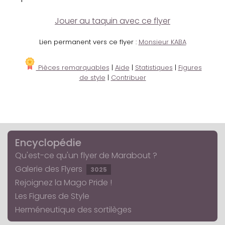
Jouer au taquin avec ce flyer
Lien permanent vers ce flyer :
Monsieur KABA
Pièces remarquables
|
Aide
|
Statistiques
|
Figures
de style
|
Contribuer
Encyclopédie
Qu'est-ce qu'un flyer de Marabout ?
Galerie des Flyers
3025
Rejoignez la Mago Pride !
Les Figures de Style
Herméneutique des sortilèges