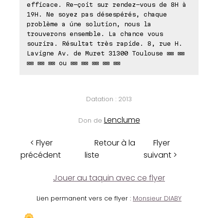
efficace. Re-çoit sur rendez-vous de 8H à
19H. Ne soyez pas désespérés, chaque
problème a úne solution, nous la
trouverons ensemble. La chance vous
sourira. Résultat très rapide. 8, rue H.
Lavigne Av. de Muret 31300 Toulouse ⊠⊠ ⊠⊠
⊠⊠ ⊠⊠ ⊠⊠ ou ⊠⊠ ⊠⊠ ⊠⊠ ⊠⊠ ⊠⊠
Datation : 2013
Lenclume
Don de
< Flyer
Retour à la
Flyer
précédent
liste
suivant >
Jouer au taquin avec ce flyer
Lien permanent vers ce flyer :
Monsieur DIABY