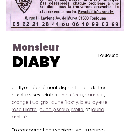
Monsieur
DIABY
Toulouse
Un flyer décidément disponible en de très
nombreuses teintes :
vert d'eau
,
saumon
,
orange fluo
,
gris
,
jaune flashy
,
bleu layette
,
rose fillette
,
jaune pisseux
,
ivoire
, et
jaune
ambré
.
En comparant ces versions, vous pourrez