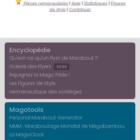
Pièces remarquables
|
Aide
|
Statistiques
|
Figures
de style
|
Contribuer
Encyclopédie
Qu'est-ce qu'un flyer de Marabout ?
Galerie des Flyers
3005
Rejoignez la Mago Pride !
Les Figures de Style
Herméneutique des sortilèges
Magotools
Personal Marabout Generator
MMM : Maraboutage Mondial de Mégabambou
La MagoClock