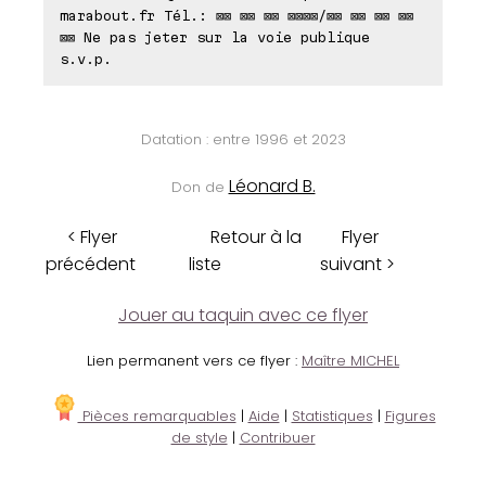
marabout.fr Tél.: ⊠⊠ ⊠⊠ ⊠⊠ ⊠⊠⊠⊠/⊠⊠ ⊠⊠ ⊠⊠ ⊠⊠
⊠⊠ Ne pas jeter sur la voie publique
s.v.p.
Datation : entre 1996 et 2023
Léonard B.
Don de
< Flyer
Retour à la
Flyer
précédent
liste
suivant >
Jouer au taquin avec ce flyer
Lien permanent vers ce flyer :
Maître MICHEL
Pièces remarquables
|
Aide
|
Statistiques
|
Figures
de style
|
Contribuer