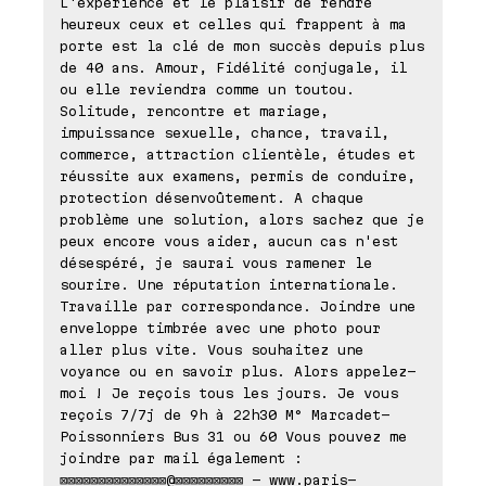
L'expérience et le plaisir de rendre
heureux ceux et celles qui frappent à ma
porte est la clé de mon succès depuis plus
de 40 ans. Amour, Fidélité conjugale, il
ou elle reviendra comme un toutou.
Solitude, rencontre et mariage,
impuissance sexuelle, chance, travail,
commerce, attraction clientèle, études et
réussite aux examens, permis de conduire,
protection désenvoûtement. A chaque
problème une solution, alors sachez que je
peux encore vous aider, aucun cas n'est
désespéré, je saurai vous ramener le
sourire. Une réputation internationale.
Travaille par correspondance. Joindre une
enveloppe timbrée avec une photo pour
aller plus vite. Vous souhaitez une
voyance ou en savoir plus. Alors appelez-
moi ! Je reçois tous les jours. Je vous
reçois 7/7j de 9h à 22h30 M° Marcadet-
Poissonniers Bus 31 ou 60 Vous pouvez me
joindre par mail également :
⊠⊠⊠⊠⊠⊠⊠⊠⊠⊠⊠⊠⊠⊠@⊠⊠⊠⊠⊠⊠⊠⊠⊠ - www.paris-