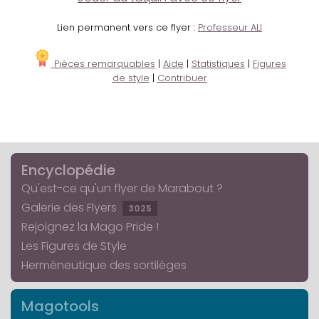
Lien permanent vers ce flyer :
Professeur ALI
Pièces remarquables
|
Aide
|
Statistiques
|
Figures
de style
|
Contribuer
Encyclopédie
Qu'est-ce qu'un flyer de Marabout ?
Galerie des Flyers
3025
Rejoignez la Mago Pride !
Les Figures de Style
Herméneutique des sortilèges
Magotools