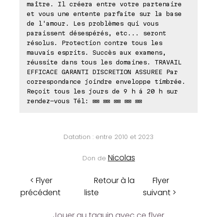
maître. Il créera entre votre partenaire
et vous une entente parfaite sur la base
de l'amour. Les problèmes qui vous
paraissent désespérés, etc... seront
résolus. Protection contre tous les
mauvais esprits. Succès aux examens,
réussite dans tous les domaines. TRAVAIL
EFFICACE GARANTI DISCRETION ASSUREE Par
correspondance joindre enveloppe timbrée.
Reçoit tous les jours de 9 h á 20 h sur
rendez-vous Tél: ⊠⊠ ⊠⊠ ⊠⊠ ⊠⊠ ⊠⊠
Datation : entre 2010 et 2023
Nicolas
Don de
< Flyer
Retour à la
Flyer
précédent
liste
suivant >
Jouer au taquin avec ce flyer