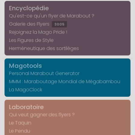
Encyclopédie
Qu'est-ce qu'un flyer de Marabout ?
Galerie des Flyers
3005
Rejoignez la Mago Pride !
Les Figures de Style
Herméneutique des sortilèges
Magotools
Personal Marabout Generator
MMM : Maraboutage Mondial de Mégabambou
La MagoClock
Laboratoire
Qui veut gagner des flyers ?
Le Taquin
Le Pendu