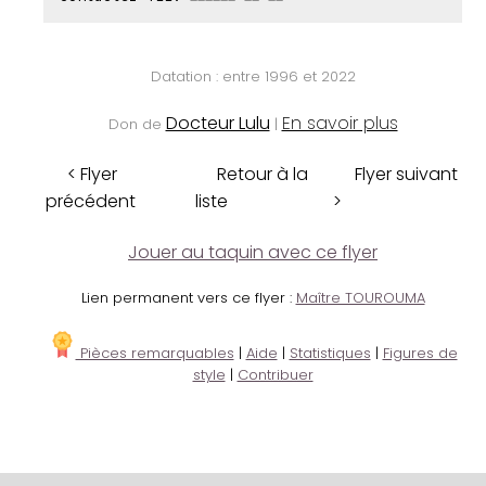
Datation : entre 1996 et 2022
Docteur Lulu
En savoir plus
Don de
|
< Flyer
Retour à la
Flyer suivant
précédent
liste
>
Jouer au taquin avec ce flyer
Lien permanent vers ce flyer :
Maître TOUROUMA
Pièces remarquables
|
Aide
|
Statistiques
|
Figures de
style
|
Contribuer