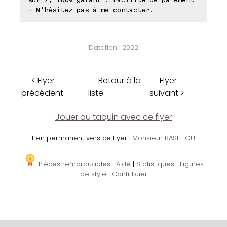
- N'hésitez pas à me contacter.
Datation : 2022
< Flyer
Retour à la
Flyer
précédent
liste
suivant >
Jouer au taquin avec ce flyer
Lien permanent vers ce flyer :
Monsieur BASEHOU
Pièces remarquables
|
Aide
|
Statistiques
|
Figures
de style
|
Contribuer