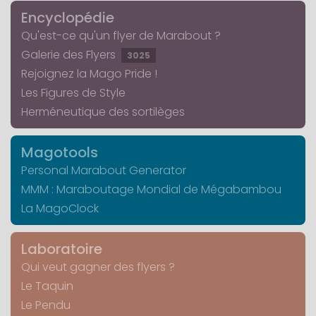
Encyclopédie
Qu'est-ce qu'un flyer de Marabout ?
Galerie des Flyers
3025
Rejoignez la Mago Pride !
Les Figures de Style
Herméneutique des sortilèges
Magotools
Personal Marabout Generator
MMM : Maraboutage Mondial de Mégabambou
La MagoClock
Laboratoire
Qui veut gagner des flyers ?
Le Taquin
Le Pendu