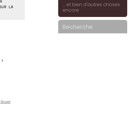
a
... et bien d'autres choses
SUR LA
encore
Recherche
 >
ribuer