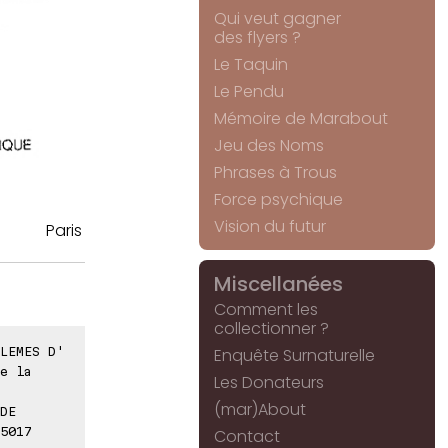
Qui veut gagner
des flyers ?
Le Taquin
Le Pendu
Mémoire de Marabout
Jeu des Noms
Phrases à Trous
Force psychique
Vision du futur
Paris
Miscellanées
Comment les
collectionner ?
LEMES D'
Enquête Surnaturelle
e la
Les Donateurs
(mar)About
DE
5017
Contact