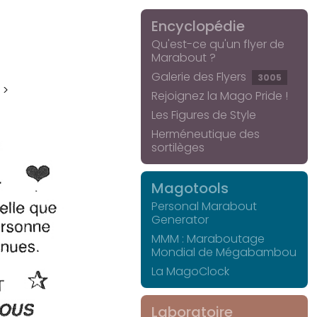
Encyclopédie
Qu'est-ce qu'un flyer de
Marabout ?
Galerie des Flyers
3005
 >
Rejoignez la Mago Pride !
Les Figures de Style
Herméneutique des
sortilèges
Magotools
Personal Marabout
Generator
MMM : Maraboutage
Mondial de Mégabambou
La MagoClock
Laboratoire