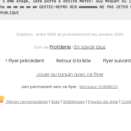
 5 ème étage, 1ère porte à droite Métro: Guy Moquet ou l
he ⊠⊠ ⊠⊠ ⊠⊠ ⊠⊠ ⊠⊠ GESTEC-REPRO RCB ⊠⊠⊠⊠⊠⊠⊠⊠⊠ NE PAS JETER 
PUBLIQUE
Datation : entre 1996 et probablement les années 2000
Profdenis
En savoir plus
Don de
|
< Flyer précédent
Retour à la liste
Flyer suivant
Jouer au taquin avec ce flyer
Lien permanent vers ce flyer :
Monsieur OUMAROU
Pièces remarquables
|
Aide
|
Statistiques
|
Figures de style
|
Cont