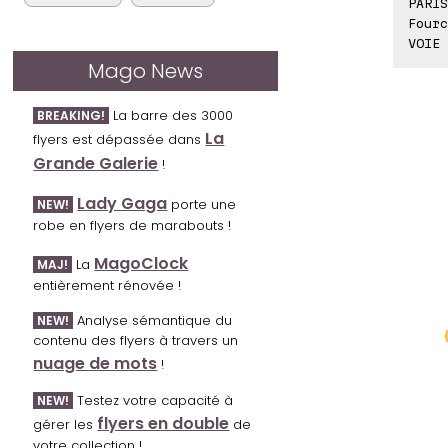
PARIS
Fourc
VOIE 
Mago News
La barre des 3000
BREAKING!
La
flyers est dépassée dans
Grande Galerie
!
Lady Gaga
porte une
NEW!
robe en flyers de marabouts !
MagoClock
La
MAJ!
entièrement rénovée !
Analyse sémantique du
NEW!
contenu des flyers à travers un
nuage de mots
!
Testez votre capacité à
NEW!
flyers en double
gérer les
de
votre collection !