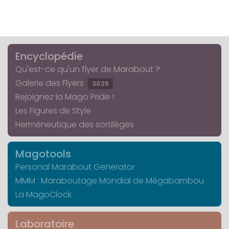
Encyclopédie
Qu'est-ce qu'un flyer de Marabout ?
Galerie des Flyers
3025
Rejoignez la Mago Pride !
Les Figures de Style
Herméneutique des sortilèges
Magotools
Personal Marabout Generator
MMM : Maraboutage Mondial de Mégabambou
La MagoClock
Laboratoire