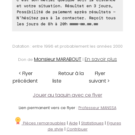
et votre situation. Résultat en 3 jours,
Possibilité de paiement après résultats -
N'hésitez pas à le contacter. Reçoit tous
les jours de 8h à 20h ⊠⊠⊠⊠-⊠⊠.⊠⊠.⊠⊠
Datation : entre 1996 et probablement les années 2000
Monsieur MARABOUT
En savoir plus
Don de
|
< Flyer
Retour à la
Flyer
précédent
liste
suivant >
Jouer au taquin avec ce flyer
Lien permanent vers ce flyer :
Professeur MANSSA
Pièces remarquables
|
Aide
|
Statistiques
|
Figures
de style
|
Contribuer