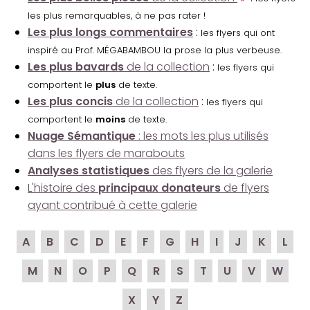
les plus remarquables, à ne pas rater !
Les plus longs commentaires
:
les flyers qui ont
inspiré au Prof. MÉGABAMBOU la prose la plus verbeuse.
Les plus bavards
de la collection
:
les flyers qui
comportent le
plus
de texte.
Les plus concis
de la collection
:
les flyers qui
comportent le
moins
de texte.
Nuage Sémantique
: les mots les plus utilisés
dans les flyers de marabouts
Analyses statistiques
des flyers de la galerie
L'histoire des
principaux donateurs
de flyers
ayant contribué à cette galerie
A
B
C
D
E
F
G
H
I
J
K
L
M
N
O
P
Q
R
S
T
U
V
W
X
Y
Z