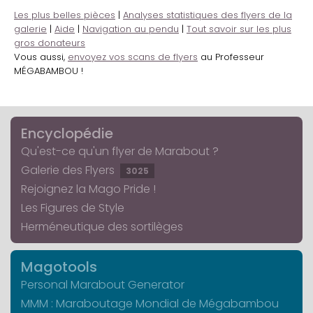
Les plus belles pièces
|
Analyses statistiques des flyers de la
galerie
|
Aide
|
Navigation au pendu
|
Tout savoir sur les plus
gros donateurs
Vous aussi,
envoyez vos scans de flyers
au Professeur
MÉGABAMBOU !
Encyclopédie
Qu'est-ce qu'un flyer de Marabout ?
Galerie des Flyers
3025
Rejoignez la Mago Pride !
Les Figures de Style
Herméneutique des sortilèges
Magotools
Personal Marabout Generator
MMM : Maraboutage Mondial de Mégabambou