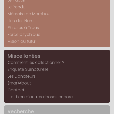
Le Taquin
Le Pendu
Mémoire de Marabout
Jeu des Noms
Phrases à Trous
Force psychique
Vision du futur
Miscellanées
Comment les collectionner ?
Enquête Surnaturelle
Les Donateurs
(mar)About
Contact
... et bien d'autres choses encore
Recherche