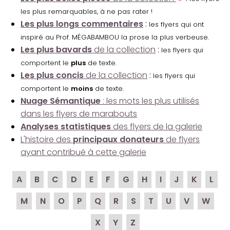
les plus remarquables, à ne pas rater !
Les plus longs commentaires
:
les flyers qui ont
inspiré au Prof. MÉGABAMBOU la prose la plus verbeuse.
Les plus bavards
de la collection
:
les flyers qui
comportent le
plus
de texte.
Les plus concis
de la collection
:
les flyers qui
comportent le
moins
de texte.
Nuage Sémantique
: les mots les plus utilisés
dans les flyers de marabouts
Analyses statistiques
des flyers de la galerie
L'histoire des
principaux donateurs
de flyers
ayant contribué à cette galerie
A
B
C
D
E
F
G
H
I
J
K
L
M
N
O
P
Q
R
S
T
U
V
W
X
Y
Z