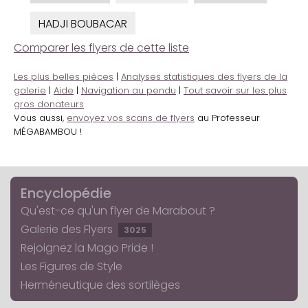
HADJI BOUBACAR
Comparer les flyers de cette liste
Les plus belles pièces
|
Analyses statistiques des flyers de la
galerie
|
Aide
|
Navigation au pendu
|
Tout savoir sur les plus
gros donateurs
Vous aussi,
envoyez vos scans de flyers
au Professeur
MÉGABAMBOU !
Encyclopédie
Qu'est-ce qu'un flyer de Marabout ?
Galerie des Flyers
3025
Rejoignez la Mago Pride !
Les Figures de Style
Herméneutique des sortilèges