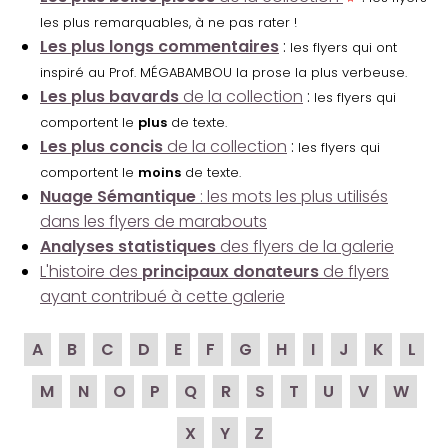
les plus remarquables, à ne pas rater !
Les plus longs commentaires
:
les flyers qui ont
inspiré au Prof. MÉGABAMBOU la prose la plus verbeuse.
Les plus bavards
de la collection
:
les flyers qui
comportent le
plus
de texte.
Les plus concis
de la collection
:
les flyers qui
comportent le
moins
de texte.
Nuage Sémantique
: les mots les plus utilisés
dans les flyers de marabouts
Analyses statistiques
des flyers de la galerie
L'histoire des
principaux donateurs
de flyers
ayant contribué à cette galerie
A
B
C
D
E
F
G
H
I
J
K
L
M
N
O
P
Q
R
S
T
U
V
W
X
Y
Z