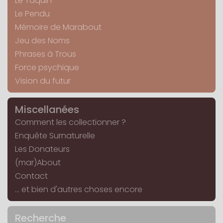
Le Taquin
Le Pendu
Mémoire de Marabout
Jeu des Noms
Phrases à Trous
Force psychique
Vision du futur
Miscellanées
Comment les collectionner ?
Enquête Surnaturelle
Les Donateurs
(mar)About
Contact
... et bien d'autres choses encore
Recherche