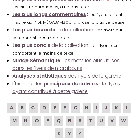
les plus remarquables, à ne pas rater !
Les plus longs commentaires
:
les flyers qui ont
inspiré au Prof. MÉGABAMBOU la prose la plus verbeuse.
Les plus bavards
de la collection
:
les flyers qui
comportent le
plus
de texte.
Les plus concis
de la collection
:
les flyers qui
comportent le
moins
de texte.
Nuage Sémantique
: les mots les plus utilisés
dans les flyers de marabouts
Analyses statistiques
des flyers de la galerie
L'histoire des
principaux donateurs
de flyers
ayant contribué à cette galerie
A
B
C
D
E
F
G
H
I
J
K
L
M
N
O
P
Q
R
S
T
U
V
W
X
Y
Z