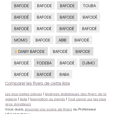
BAFODE
BAFODE
BAFODE
TOUBA
BAFODÉ
BAFODE
BAFODE
BAFODÉ
BAFODÉ
BAFODÉ
BAFODÉ
BAFODÉ
MOMO
BAFODE
ABIB
BAFODÉ
DIABY BAFODE
BAFODÉ
BAFODE
BAFODÉ
FODEBA
BAFODÉ
DJIMO
BAFODÉ
BAFODÉ
BABA
Comparer les flyers de cette liste
Les plus belles pièces
|
Analyses statistiques des flyers de la
galerie
|
Aide
|
Navigation au pendu
|
Tout savoir sur les plus
gros donateurs
Vous aussi,
envoyez vos scans de flyers
au Professeur