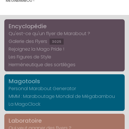
MÉGABAMBOU !
Encyclopédie
Qu'est-ce qu'un flyer de Marabout ?
Galerie des Flyers
3025
Rejoignez la Mago Pride !
Les Figures de Style
Herméneutique des sortilèges
Magotools
Personal Marabout Generator
MMM : Maraboutage Mondial de Mégabambou
La MagoClock
Laboratoire
Qui veut gagner des flyers ?