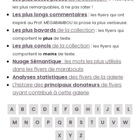
les plus remarquables, à ne pas rater !
Les plus longs commentaires
:
les flyers qui ont
inspiré au Prof. MÉGABAMBOU la prose la plus verbeuse.
Les plus bavards
de la collection
:
les flyers qui
comportent le
plus
de texte.
Les plus concis
de la collection
:
les flyers qui
comportent le
moins
de texte.
Nuage Sémantique
: les mots les plus utilisés
dans les flyers de marabouts
Analyses statistiques
des flyers de la galerie
L'histoire des
principaux donateurs
de flyers
ayant contribué à cette galerie
A
B
C
D
E
F
G
H
I
J
K
L
M
N
O
P
Q
R
S
T
U
V
W
X
Y
Z