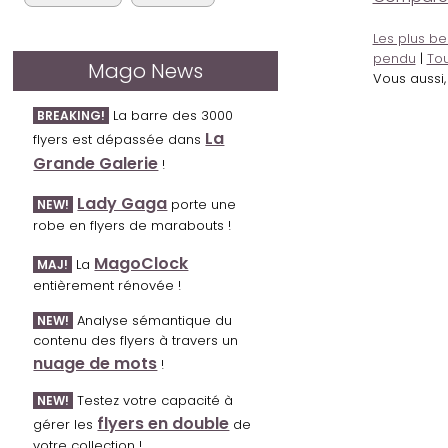
Les plus be
pendu
|
Tou
Mago News
Vous aussi
La barre des 3000
BREAKING!
La
flyers est dépassée dans
Grande Galerie
!
Lady Gaga
porte une
NEW!
robe en flyers de marabouts !
MagoClock
La
MAJ!
entièrement rénovée !
Analyse sémantique du
NEW!
contenu des flyers à travers un
nuage de mots
!
Testez votre capacité à
NEW!
flyers en double
gérer les
de
votre collection !