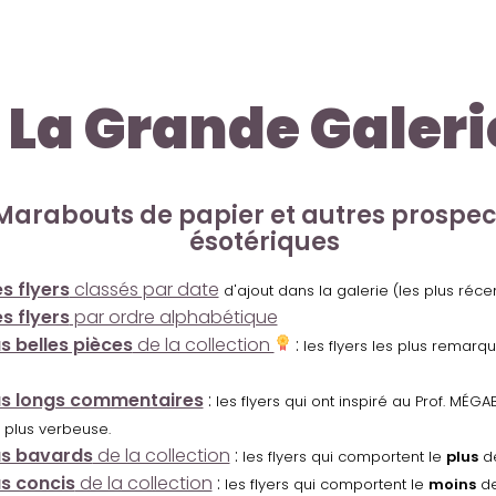
La Grande Galeri
Marabouts de papier et autres prospe
ésotériques
s flyers
classés par date
d'ajout dans la galerie (les plus réc
s flyers
par ordre alphabétique
us belles pièces
de la collection
:
les flyers les plus remarq
us longs commentaires
:
les flyers qui ont inspiré au Prof. MÉ
 plus verbeuse.
us bavards
de la collection
:
les flyers qui comportent le
plus
de
us concis
de la collection
:
les flyers qui comportent le
moins
de