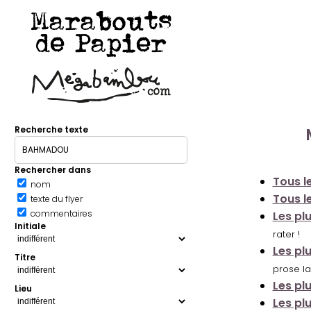
Marabouts
de Papier
Recherche texte
Rechercher dans
Tous le
nom
Tous le
texte du flyer
commentaires
Les pl
Initiale
rater !
Les pl
Titre
prose la
Les pl
Lieu
Les pl