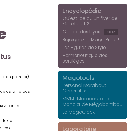
Encyclopédie
Qu'est-ce qu'un flyer de
Marabout ?
e
Galerie des Flyers
3017
Rejoignez la Mago Pride !
Les Figures de Style
Herméneutique des
ctus
sortilèges
Magotools
ents en premier)
Personal Marabout
Generator
uables, à ne pas
MMM : Maraboutage
Mondial de Mégabambou
GABAMBOU la
La MagoClock
 texte.
Laboratoire
 texte.