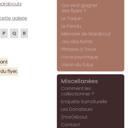
e marabouts
Qui veut gagner
des flyers ?
cette galerie
Le Taquin
Le Pendu
P
Q
R
Mémoire de Marabout
Jeu des Noms
Phrases à Trous
Force psychique
ant
Vision du futur
u flyer,
Miscellanées
Comment les
collectionner ?
Enquête Surnaturelle
Les Donateurs
(mar)About
Contact