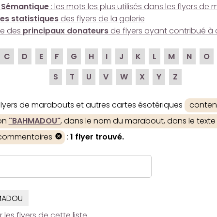
 Sémantique
: les mots les plus utilisés dans les flyers d
es statistiques
des flyers de la galerie
ire des
principaux donateurs
de flyers ayant contribué à 
C
D
E
F
G
H
I
J
K
L
M
N
O
S
T
U
V
W
X
Y
Z
 flyers de marabouts et autres cartes ésotériques
conten
ion
"BAHMADOU"
, dans le nom du marabout, dans le texte d
 commentaires
:
1 flyer trouvé.
MADOU
es flyers de cette liste