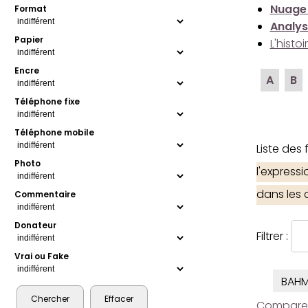
Nuage
Format
Analys
Papier
L'histo
Encre
A
B
Téléphone fixe
Téléphone mobile
Liste des
Photo
l'express
dans les
Commentaire
Donateur
Filtrer :
Vrai ou Fake
BAH
Comparer l