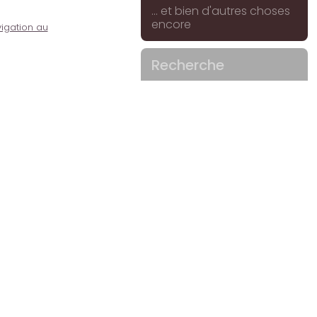
... et bien d'autres choses
encore
igation au
Recherche