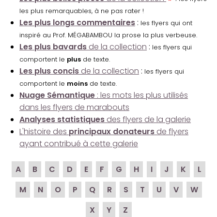
les plus remarquables, à ne pas rater !
Les plus longs commentaires
:
les flyers qui ont
inspiré au Prof. MÉGABAMBOU la prose la plus verbeuse.
Les plus bavards
de la collection
:
les flyers qui
comportent le
plus
de texte.
Les plus concis
de la collection
:
les flyers qui
comportent le
moins
de texte.
Nuage Sémantique
: les mots les plus utilisés
dans les flyers de marabouts
Analyses statistiques
des flyers de la galerie
L'histoire des
principaux donateurs
de flyers
ayant contribué à cette galerie
A
B
C
D
E
F
G
H
I
J
K
L
M
N
O
P
Q
R
S
T
U
V
W
X
Y
Z