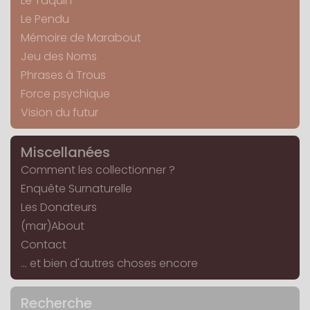
Le Taquin
Le Pendu
Mémoire de Marabout
Jeu des Noms
Phrases à Trous
Force psychique
Vision du futur
Miscellanées
Comment les collectionner ?
Enquête Surnaturelle
Les Donateurs
(mar)About
Contact
... et bien d'autres choses encore
Recherche