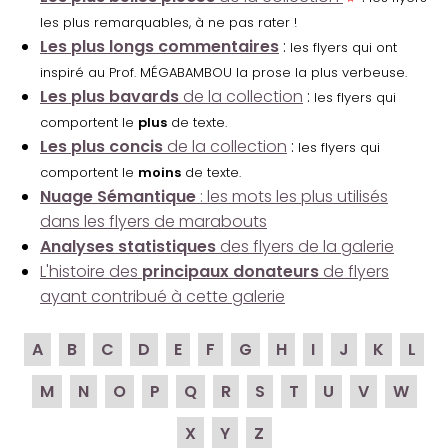
les plus remarquables, à ne pas rater !
Les plus longs commentaires
:
les flyers qui ont
inspiré au Prof. MÉGABAMBOU la prose la plus verbeuse.
Les plus bavards
de la collection
:
les flyers qui
comportent le
plus
de texte.
Les plus concis
de la collection
:
les flyers qui
comportent le
moins
de texte.
Nuage Sémantique
: les mots les plus utilisés
dans les flyers de marabouts
Analyses statistiques
des flyers de la galerie
L'histoire des
principaux donateurs
de flyers
ayant contribué à cette galerie
A
B
C
D
E
F
G
H
I
J
K
L
M
N
O
P
Q
R
S
T
U
V
W
X
Y
Z