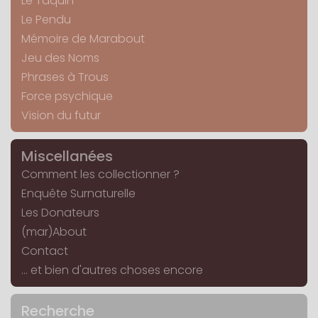
Le Taquin
Le Pendu
Mémoire de Marabout
Jeu des Noms
Phrases à Trous
Force psychique
Vision du futur
Miscellanées
Comment les collectionner ?
Enquête Surnaturelle
Les Donateurs
(mar)About
Contact
... et bien d'autres choses encore
Recherche