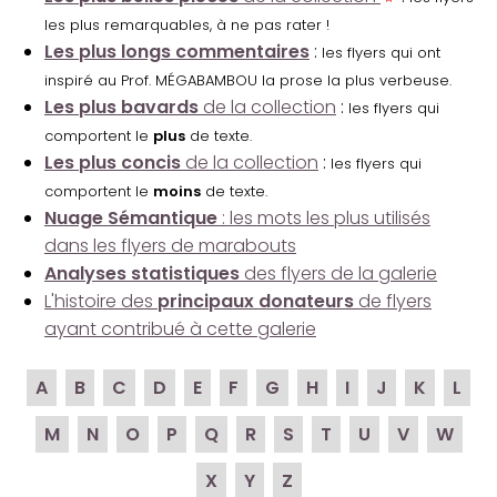
les plus remarquables, à ne pas rater !
Les plus longs commentaires
:
les flyers qui ont
inspiré au Prof. MÉGABAMBOU la prose la plus verbeuse.
Les plus bavards
de la collection
:
les flyers qui
comportent le
plus
de texte.
Les plus concis
de la collection
:
les flyers qui
comportent le
moins
de texte.
Nuage Sémantique
: les mots les plus utilisés
dans les flyers de marabouts
Analyses statistiques
des flyers de la galerie
L'histoire des
principaux donateurs
de flyers
ayant contribué à cette galerie
A
B
C
D
E
F
G
H
I
J
K
L
M
N
O
P
Q
R
S
T
U
V
W
X
Y
Z