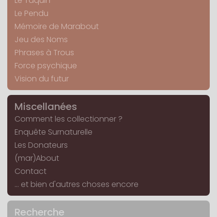
Le Taquin
Le Pendu
Mémoire de Marabout
Jeu des Noms
Phrases à Trous
Force psychique
Vision du futur
Miscellanées
Comment les collectionner ?
Enquête Surnaturelle
Les Donateurs
(mar)About
Contact
... et bien d'autres choses encore
Recherche