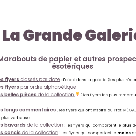
La Grande Galeri
Marabouts de papier et autres prospe
ésotériques
s flyers
classés par date
d'ajout dans la galerie (les plus réc
s flyers
par ordre alphabétique
us belles pièces
de la collection
:
les flyers les plus remarq
us longs commentaires
:
les flyers qui ont inspiré au Prof. MÉ
 plus verbeuse.
us bavards
de la collection
:
les flyers qui comportent le
plus
de
us concis
de la collection
:
les flyers qui comportent le
moins
de