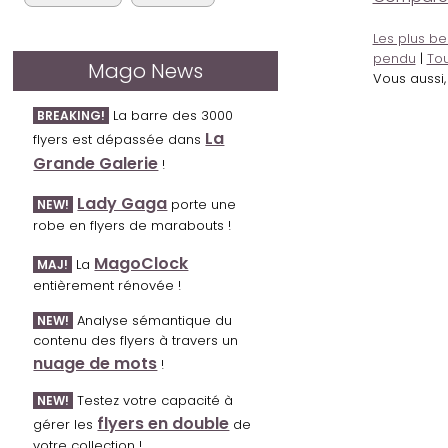
Les plus be
pendu
|
Tou
Mago News
Vous aussi
La barre des 3000
BREAKING!
La
flyers est dépassée dans
Grande Galerie
!
Lady Gaga
porte une
NEW!
robe en flyers de marabouts !
MagoClock
La
MAJ!
entièrement rénovée !
Analyse sémantique du
NEW!
contenu des flyers à travers un
nuage de mots
!
Testez votre capacité à
NEW!
flyers en double
gérer les
de
votre collection !