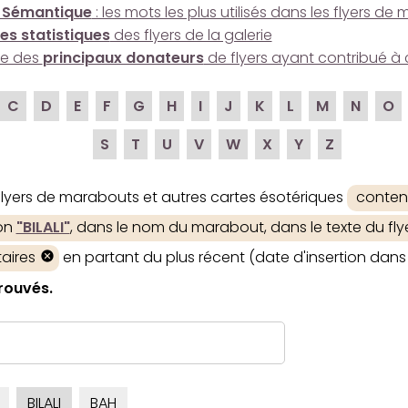
 Sémantique
: les mots les plus utilisés dans les flyers d
es statistiques
des flyers de la galerie
ire des
principaux donateurs
de flyers ayant contribué à 
C
D
E
F
G
H
I
J
K
L
M
N
O
S
T
U
V
W
X
Y
Z
 flyers de marabouts et autres cartes ésotériques
conten
ion
"BILALI"
, dans le nom du marabout, dans le texte du flye
aires
en partant du plus récent (date d'insertion dans 
trouvés.
BILALI
BAH