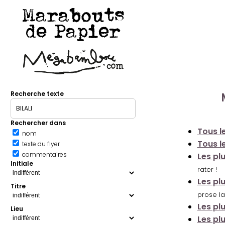
Marabouts
de Papier
Recherche texte
Rechercher dans
Tous le
nom
Tous le
texte du flyer
commentaires
Les pl
Initiale
rater !
Les pl
Titre
prose la
Les pl
Lieu
Les pl