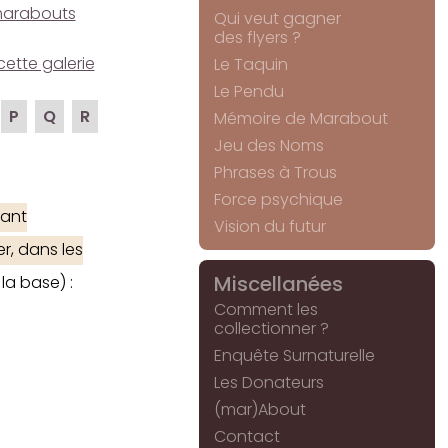
e marabouts
Qui veut gagner
des flyers ?
cette galerie
Le Taquin
Le Pendu
P
Q
R
Mémoire de Marabout
Jeu des Noms
Phrases à Trous
Force psychique
ant
Vision du futur
r, dans les
Miscellanées
la base) :
Comment les
collectionner ?
Enquête Surnaturelle
Les Donateurs
(mar)About
Contact