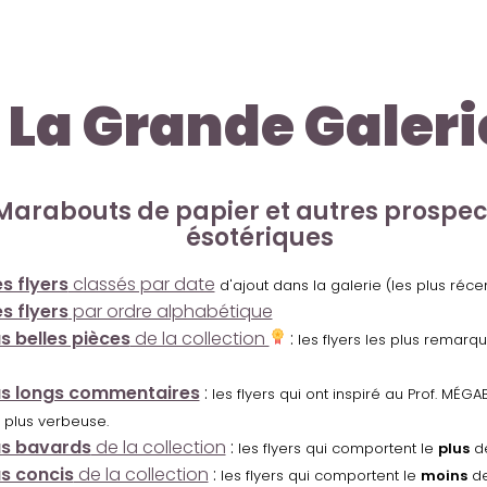
La Grande Galeri
Marabouts de papier et autres prospe
ésotériques
s flyers
classés par date
d'ajout dans la galerie (les plus réc
s flyers
par ordre alphabétique
us belles pièces
de la collection
:
les flyers les plus remarq
us longs commentaires
:
les flyers qui ont inspiré au Prof. MÉ
 plus verbeuse.
us bavards
de la collection
:
les flyers qui comportent le
plus
de
us concis
de la collection
:
les flyers qui comportent le
moins
de