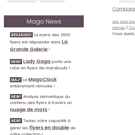
Comparer l
Mago News
Les plus be
pendu
|
Tou
Vous aussi
La barre des 3000
BREAKING!
La
flyers est dépassée dans
Grande Galerie
!
Lady Gaga
porte une
NEW!
robe en flyers de marabouts !
MagoClock
La
MAJ!
entièrement rénovée !
Analyse sémantique du
NEW!
contenu des flyers à travers un
nuage de mots
!
Testez votre capacité à
NEW!
flyers en double
gérer les
de
votre collection !