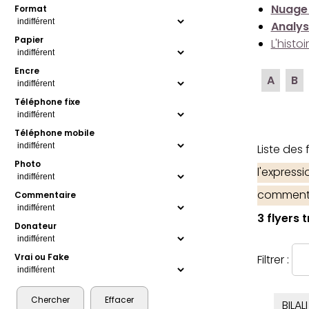
Nuage
Format
Analys
Papier
L'histo
Encre
A
B
Téléphone fixe
Téléphone mobile
Liste des
Photo
l'express
comment
Commentaire
3 flyers 
Donateur
Vrai ou Fake
Filtrer :
BILALI