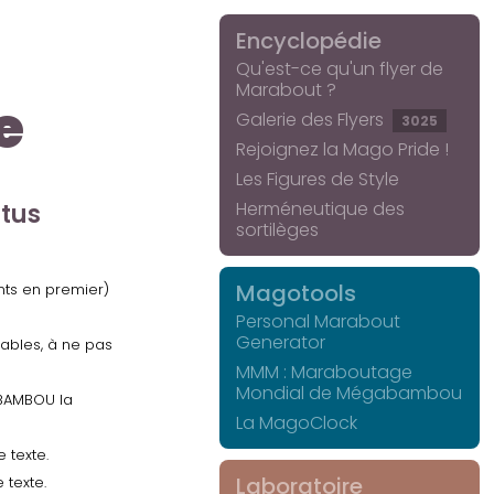
Encyclopédie
Qu'est-ce qu'un flyer de
Marabout ?
e
Galerie des Flyers
3025
Rejoignez la Mago Pride !
Les Figures de Style
Herméneutique des
ctus
sortilèges
Magotools
ents en premier)
Personal Marabout
Generator
uables, à ne pas
MMM : Maraboutage
Mondial de Mégabambou
GABAMBOU la
La MagoClock
 texte.
Laboratoire
 texte.