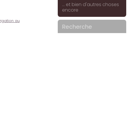
... et bien d'autres choses
encore
igation au
Recherche