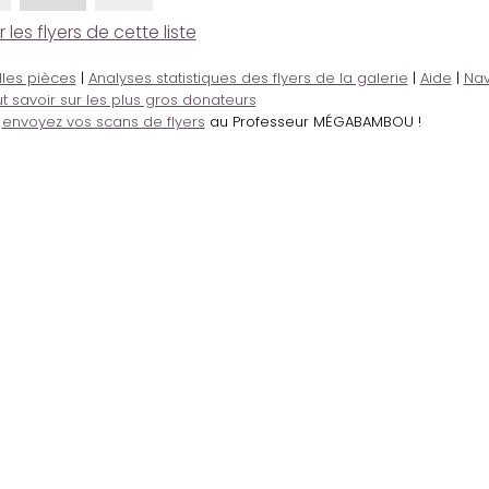
es flyers de cette liste
lles pièces
|
Analyses statistiques des flyers de la galerie
|
Aide
|
Nav
t savoir sur les plus gros donateurs
,
envoyez vos scans de flyers
au Professeur MÉGABAMBOU !