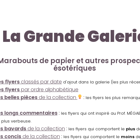
La Grande Galeri
Marabouts de papier et autres prospe
ésotériques
s flyers
classés par date
d'ajout dans la galerie (les plus réc
s flyers
par ordre alphabétique
us belles pièces
de la collection
:
les flyers les plus remarq
us longs commentaires
:
les flyers qui ont inspiré au Prof. MÉ
 plus verbeuse.
us bavards
de la collection
:
les flyers qui comportent le
plus
de
us concis
de la collection
:
les flyers qui comportent le
moins
de