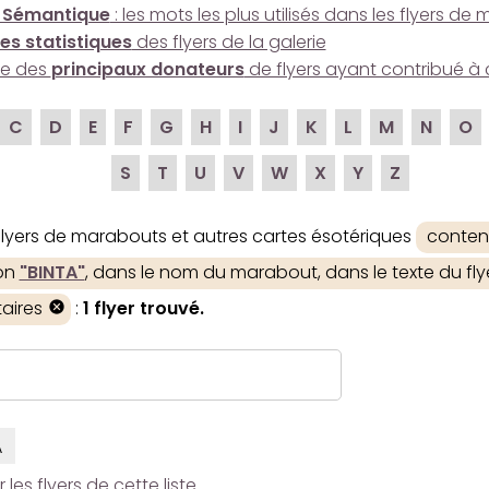
 Sémantique
: les mots les plus utilisés dans les flyers d
es statistiques
des flyers de la galerie
ire des
principaux donateurs
de flyers ayant contribué à 
C
D
E
F
G
H
I
J
K
L
M
N
O
S
T
U
V
W
X
Y
Z
 flyers de marabouts et autres cartes ésotériques
conten
ion
"BINTA"
, dans le nom du marabout, dans le texte du flye
aires
:
1 flyer trouvé.
A
es flyers de cette liste