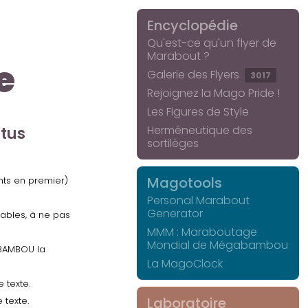
Encyclopédie
Qu'est-ce qu'un flyer de
Marabout ?
e
Galerie des Flyers
3017
Rejoignez la Mago Pride !
Les Figures de Style
Herméneutique des
ctus
sortilèges
Magotools
ents en premier)
Personal Marabout
Generator
uables, à ne pas
MMM : Maraboutage
Mondial de Mégabambou
GABAMBOU la
La MagoClock
 texte.
Laboratoire
 texte.