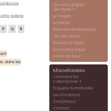
e marabouts
Qui veut gagner
des flyers ?
cette galerie
Le Taquin
Le Pendu
P
Q
R
Mémoire de Marabout
Jeu des Noms
Phrases à Trous
Force psychique
ant
Vision du futur
r, dans les
Miscellanées
Comment les
collectionner ?
Enquête Surnaturelle
Les Donateurs
(mar)About
Contact