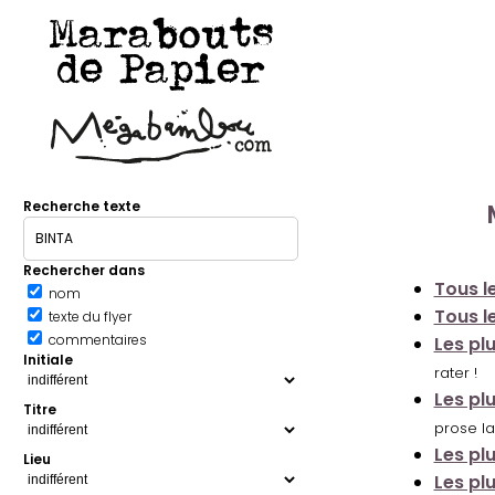
Marabouts
de Papier
Recherche texte
Rechercher dans
Tous le
nom
Tous le
texte du flyer
commentaires
Les pl
Initiale
rater !
Les pl
Titre
prose la
Les pl
Lieu
Les pl