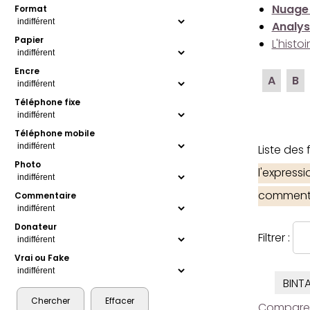
Nuage
Format
Analys
Papier
L'histo
Encre
A
B
Téléphone fixe
Téléphone mobile
Liste des
Photo
l'express
comment
Commentaire
Donateur
Filtrer :
Vrai ou Fake
BINT
Comparer l