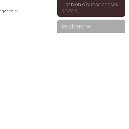
... et bien d'autres choses
encore
igation au
Recherche