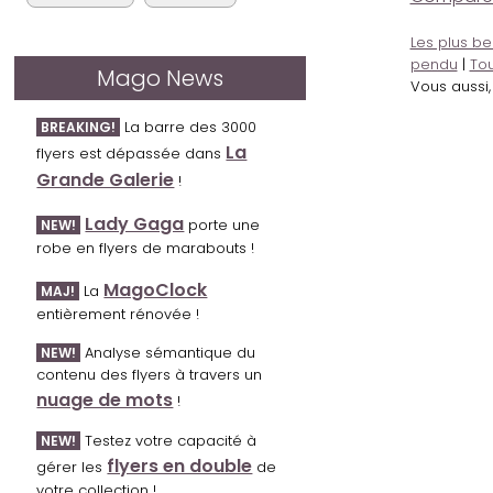
Les plus be
pendu
|
Tou
Mago News
Vous aussi
La barre des 3000
BREAKING!
La
flyers est dépassée dans
Grande Galerie
!
Lady Gaga
porte une
NEW!
robe en flyers de marabouts !
MagoClock
La
MAJ!
entièrement rénovée !
Analyse sémantique du
NEW!
contenu des flyers à travers un
nuage de mots
!
Testez votre capacité à
NEW!
flyers en double
gérer les
de
votre collection !