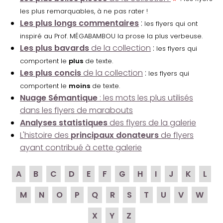
les plus remarquables, à ne pas rater !
Les plus longs commentaires
:
les flyers qui ont
inspiré au Prof. MÉGABAMBOU la prose la plus verbeuse.
Les plus bavards
de la collection
:
les flyers qui
comportent le
plus
de texte.
Les plus concis
de la collection
:
les flyers qui
comportent le
moins
de texte.
Nuage Sémantique
: les mots les plus utilisés
dans les flyers de marabouts
Analyses statistiques
des flyers de la galerie
L'histoire des
principaux donateurs
de flyers
ayant contribué à cette galerie
A
B
C
D
E
F
G
H
I
J
K
L
M
N
O
P
Q
R
S
T
U
V
W
X
Y
Z