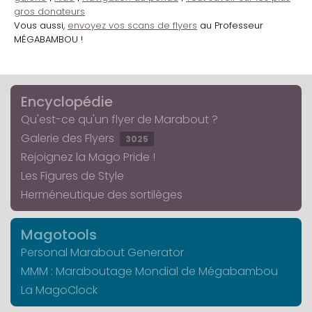
gros donateurs
Vous aussi,
envoyez vos scans de flyers
au Professeur
MÉGABAMBOU !
Encyclopédie
Qu'est-ce qu'un flyer de Marabout ?
Galerie des Flyers
3025
Rejoignez la Mago Pride !
Les Figures de Style
Herméneutique des sortilèges
Magotools
Personal Marabout Generator
MMM : Maraboutage Mondial de Mégabambou
La MagoClock