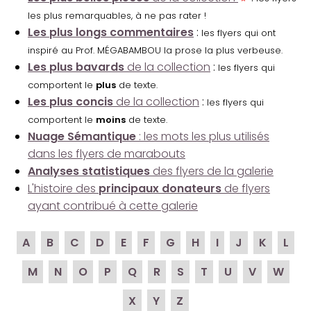
les plus remarquables, à ne pas rater !
Les plus longs commentaires
:
les flyers qui ont
inspiré au Prof. MÉGABAMBOU la prose la plus verbeuse.
Les plus bavards
de la collection
:
les flyers qui
comportent le
plus
de texte.
Les plus concis
de la collection
:
les flyers qui
comportent le
moins
de texte.
Nuage Sémantique
: les mots les plus utilisés
dans les flyers de marabouts
Analyses statistiques
des flyers de la galerie
L'histoire des
principaux donateurs
de flyers
ayant contribué à cette galerie
A
B
C
D
E
F
G
H
I
J
K
L
M
N
O
P
Q
R
S
T
U
V
W
X
Y
Z