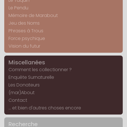
Le Taquin
Le Pendu
Mémoire de Marabout
Jeu des Noms
Phrases à Trous
Force psychique
Vision du futur
Miscellanées
Comment les collectionner ?
Enquête Surnaturelle
Les Donateurs
(mar)About
Contact
... et bien d'autres choses encore
Recherche